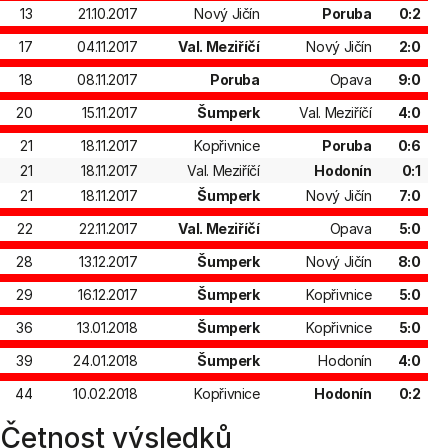
13
21.10.2017
Nový Jičín
Poruba
0:2
17
04.11.2017
Val. Meziříčí
Nový Jičín
2:0
18
08.11.2017
Poruba
Opava
9:0
20
15.11.2017
Šumperk
Val. Meziříčí
4:0
21
18.11.2017
Kopřivnice
Poruba
0:6
21
18.11.2017
Val. Meziříčí
Hodonín
0:1
21
18.11.2017
Šumperk
Nový Jičín
7:0
22
22.11.2017
Val. Meziříčí
Opava
5:0
28
13.12.2017
Šumperk
Nový Jičín
8:0
29
16.12.2017
Šumperk
Kopřivnice
5:0
36
13.01.2018
Šumperk
Kopřivnice
5:0
39
24.01.2018
Šumperk
Hodonín
4:0
44
10.02.2018
Kopřivnice
Hodonín
0:2
Četnost výsledků