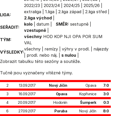
2022/23
|
2023/24
|
2024/25
|
2025/26
|
extraliga
|
1.liga
|
2.liga západ
|
2.liga střed
|
LIGA:
2.liga východ
|
kolo
|
datum
|
SMĚR:
sestupně
|
SEŘADIT:
vzestupně
|
všechny
HOD
KOP
NJI
OPA
POR
SUM
TÝM:
VAL
všechny
|
remízy
|
výhry v prodl.
|
nájezdy
VÝSLEDKY:
|
prodl. nebo náj.
|
s nulou
|
Zobrazit
tabulku
této sezóny a soutěže.
Tučně jsou vyznačeny vítězné týmy.
2
13.09.2017
Nový Jičín
Opava
7:0
3
16.09.2017
Opava
Kopřivnice
3:0
4
20.09.2017
Hodonín
Šumperk
0:3
6
27.09.2017
Poruba
Nový Jičín
8:0