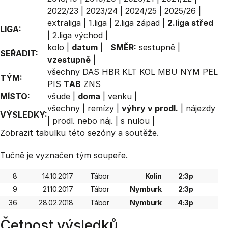
2022/23
|
2023/24
|
2024/25
|
2025/26
|
extraliga
|
1.liga
|
2.liga západ
|
2.liga střed
LIGA:
|
2.liga východ
|
kolo
|
datum
|
SMĚR:
sestupně
|
SEŘADIT:
vzestupně
|
všechny
DAS
HBR
KLT
KOL
MBU
NYM
PEL
TÝM:
PIS
TAB
ZNS
MÍSTO:
všude
|
doma
|
venku
|
všechny
|
remízy
|
výhry v prodl.
|
nájezdy
VÝSLEDKY:
|
prodl. nebo náj.
|
s nulou
|
Zobrazit
tabulku
této sezóny a soutěže.
Tučně je vyznačen tým soupeře.
8
14.10.2017
Tábor
Kolín
2:3p
9
21.10.2017
Tábor
Nymburk
2:3p
36
28.02.2018
Tábor
Nymburk
4:3p
Četnost výsledků