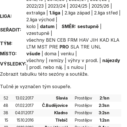
2022/23
|
2023/24
|
2024/25
|
2025/26
|
extraliga
|
1.liga
|
2.liga západ
|
2.liga střed
|
LIGA:
2.liga východ
|
kolo
|
datum
|
SMĚR:
sestupně
|
SEŘADIT:
vzestupně
|
všechny
BEN
CEB
FRM
HAV
JIH
KAD
KLA
TÝM:
LTM
MST
PRE
PRO
SLA
TRE
UNL
MÍSTO:
všude
|
doma
|
venku
|
všechny
|
remízy
|
výhry v prodl.
|
nájezdy
VÝSLEDKY:
|
prodl. nebo náj.
|
s nulou
|
Zobrazit
tabulku
této sezóny a soutěže.
Tučně je vyznačen tým soupeře.
52
13.02.2017
Slavia
Prostějov
2:1sn
48
01.02.2017
Č.Budějovice
Prostějov
2:3sn
38
04.01.2017
Kladno
Prostějov
3:2sn
15
15.10.2016
Třebíč
Prostějov
1:2sn