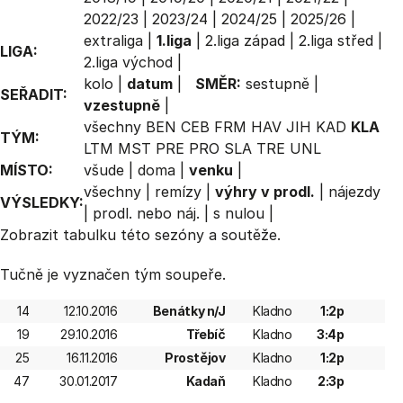
2022/23
|
2023/24
|
2024/25
|
2025/26
|
extraliga
|
1.liga
|
2.liga západ
|
2.liga střed
|
LIGA:
2.liga východ
|
kolo
|
datum
|
SMĚR:
sestupně
|
SEŘADIT:
vzestupně
|
všechny
BEN
CEB
FRM
HAV
JIH
KAD
KLA
TÝM:
LTM
MST
PRE
PRO
SLA
TRE
UNL
MÍSTO:
všude
|
doma
|
venku
|
všechny
|
remízy
|
výhry v prodl.
|
nájezdy
VÝSLEDKY:
|
prodl. nebo náj.
|
s nulou
|
Zobrazit
tabulku
této sezóny a soutěže.
Tučně je vyznačen tým soupeře.
14
12.10.2016
Benátky n/J
Kladno
1:2p
19
29.10.2016
Třebíč
Kladno
3:4p
25
16.11.2016
Prostějov
Kladno
1:2p
47
30.01.2017
Kadaň
Kladno
2:3p