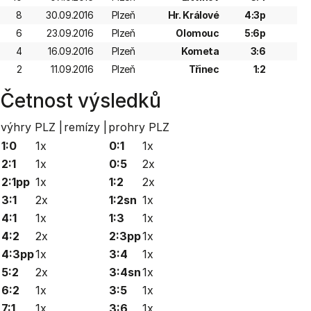
8
30.09.2016
Plzeň
Hr. Králové
4:3p
6
23.09.2016
Plzeň
Olomouc
5:6p
4
16.09.2016
Plzeň
Kometa
3:6
2
11.09.2016
Plzeň
Třinec
1:2
Četnost výsledků
výhry PLZ |
remízy |
prohry PLZ
1:0
1x
0:1
1x
2:1
1x
0:5
2x
2:1pp
1x
1:2
2x
3:1
2x
1:2sn
1x
4:1
1x
1:3
1x
4:2
2x
2:3pp
1x
4:3pp
1x
3:4
1x
5:2
2x
3:4sn
1x
6:2
1x
3:5
1x
7:1
1x
3:6
1x