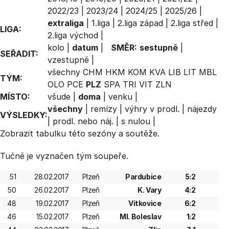
2022/23
|
2023/24
|
2024/25
|
2025/26
|
extraliga
|
1.liga
|
2.liga západ
|
2.liga střed
|
LIGA:
2.liga východ
|
kolo
|
datum
|
SMĚR:
sestupně
|
SEŘADIT:
vzestupně
|
všechny
CHM
HKM
KOM
KVA
LIB
LIT
MBL
TÝM:
OLO
PCE
PLZ
SPA
TRI
VIT
ZLN
MÍSTO:
všude
|
doma
|
venku
|
všechny
|
remízy
|
výhry v prodl.
|
nájezdy
VÝSLEDKY:
|
prodl. nebo náj.
|
s nulou
|
Zobrazit
tabulku
této sezóny a soutěže.
Tučně je vyznačen tým soupeře.
51
28.02.2017
Plzeň
Pardubice
5:2
50
26.02.2017
Plzeň
K. Vary
4:2
48
19.02.2017
Plzeň
Vítkovice
6:2
46
15.02.2017
Plzeň
Ml. Boleslav
1:2