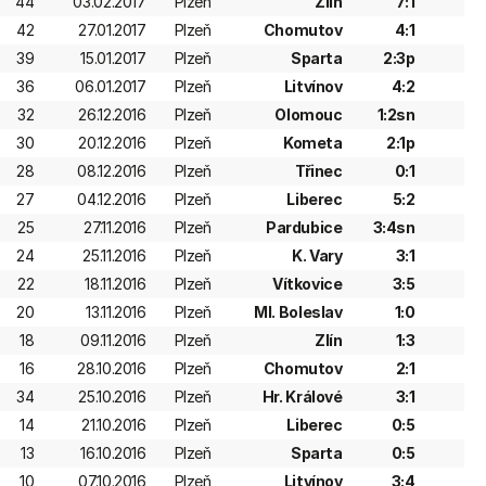
44
03.02.2017
Plzeň
Zlín
7:1
42
27.01.2017
Plzeň
Chomutov
4:1
39
15.01.2017
Plzeň
Sparta
2:3p
36
06.01.2017
Plzeň
Litvínov
4:2
32
26.12.2016
Plzeň
Olomouc
1:2sn
30
20.12.2016
Plzeň
Kometa
2:1p
28
08.12.2016
Plzeň
Třinec
0:1
27
04.12.2016
Plzeň
Liberec
5:2
25
27.11.2016
Plzeň
Pardubice
3:4sn
24
25.11.2016
Plzeň
K. Vary
3:1
22
18.11.2016
Plzeň
Vítkovice
3:5
20
13.11.2016
Plzeň
Ml. Boleslav
1:0
18
09.11.2016
Plzeň
Zlín
1:3
16
28.10.2016
Plzeň
Chomutov
2:1
34
25.10.2016
Plzeň
Hr. Králové
3:1
14
21.10.2016
Plzeň
Liberec
0:5
13
16.10.2016
Plzeň
Sparta
0:5
10
07.10.2016
Plzeň
Litvínov
3:4