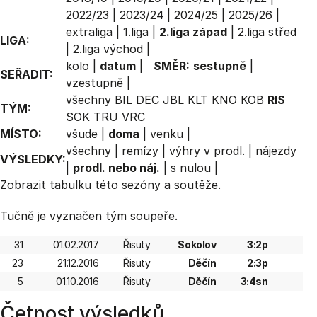
2022/23
|
2023/24
|
2024/25
|
2025/26
|
extraliga
|
1.liga
|
2.liga západ
|
2.liga střed
LIGA:
|
2.liga východ
|
kolo
|
datum
|
SMĚR:
sestupně
|
SEŘADIT:
vzestupně
|
všechny
BIL
DEC
JBL
KLT
KNO
KOB
RIS
TÝM:
SOK
TRU
VRC
MÍSTO:
všude
|
doma
|
venku
|
všechny
|
remízy
|
výhry v prodl.
|
nájezdy
VÝSLEDKY:
|
prodl. nebo náj.
|
s nulou
|
Zobrazit
tabulku
této sezóny a soutěže.
Tučně je vyznačen tým soupeře.
31
01.02.2017
Řisuty
Sokolov
3:2p
23
21.12.2016
Řisuty
Děčín
2:3p
5
01.10.2016
Řisuty
Děčín
3:4sn
Četnost výsledků