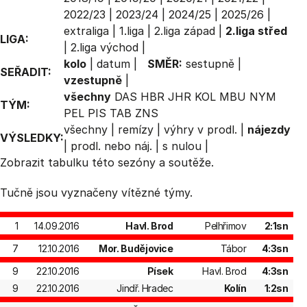
2022/23
|
2023/24
|
2024/25
|
2025/26
|
extraliga
|
1.liga
|
2.liga západ
|
2.liga střed
LIGA:
|
2.liga východ
|
kolo
|
datum
|
SMĚR:
sestupně
|
SEŘADIT:
vzestupně
|
všechny
DAS
HBR
JHR
KOL
MBU
NYM
TÝM:
PEL
PIS
TAB
ZNS
všechny
|
remízy
|
výhry v prodl.
|
nájezdy
VÝSLEDKY:
|
prodl. nebo náj.
|
s nulou
|
Zobrazit
tabulku
této sezóny a soutěže.
Tučně jsou vyznačeny vítězné týmy.
1
14.09.2016
Havl. Brod
Pelhřimov
2:1sn
7
12.10.2016
Mor. Budějovice
Tábor
4:3sn
9
22.10.2016
Písek
Havl. Brod
4:3sn
9
22.10.2016
Jindř. Hradec
Kolín
1:2sn