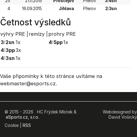
25
21.11.2015
Prostějov
Přerov
3:4sn
4
16.09.2015
Jihlava
Přerov
2:3sn
Četnost výsledků
výhry PRE |
remízy |
prohry PRE
3:2sn
1x
4:5pp
1x
4:3pp
3x
4:3sn
1x
Vaše připomínky k této stránce uvítáme na
webmaster
@esports.cz.
© 2015 - 2026 HC Frýdek Místek &
Webdesigned by
eSports.cz, s.r.o.
David Vošický
Cookie |
RSS