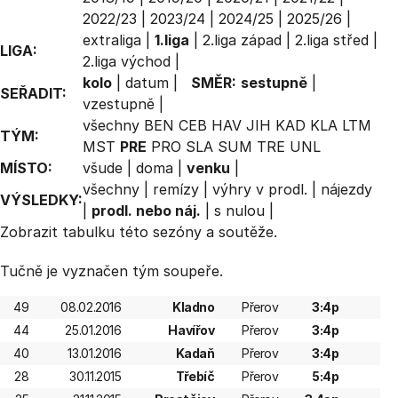
2022/23
|
2023/24
|
2024/25
|
2025/26
|
extraliga
|
1.liga
|
2.liga západ
|
2.liga střed
|
LIGA:
2.liga východ
|
kolo
|
datum
|
SMĚR:
sestupně
|
SEŘADIT:
vzestupně
|
všechny
BEN
CEB
HAV
JIH
KAD
KLA
LTM
TÝM:
MST
PRE
PRO
SLA
SUM
TRE
UNL
MÍSTO:
všude
|
doma
|
venku
|
všechny
|
remízy
|
výhry v prodl.
|
nájezdy
VÝSLEDKY:
|
prodl. nebo náj.
|
s nulou
|
Zobrazit
tabulku
této sezóny a soutěže.
Tučně je vyznačen tým soupeře.
49
08.02.2016
Kladno
Přerov
3:4p
44
25.01.2016
Havířov
Přerov
3:4p
40
13.01.2016
Kadaň
Přerov
3:4p
28
30.11.2015
Třebíč
Přerov
5:4p