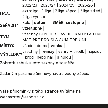
2022/23
|
2023/24
|
2024/25
|
2025/26
|
extraliga
|
1.liga
|
2.liga západ
|
2.liga střed
|
LIGA:
2.liga východ
|
kolo
|
datum
|
SMĚR:
sestupně
|
SEŘADIT:
vzestupně
|
všechny
BEN
CEB
HAV
JIH
KAD
KLA
LTM
TÝM:
MST
PRE
PRO
SLA
SUM
TRE
UNL
MÍSTO:
všude
|
doma
|
venku
|
všechny
|
remízy
|
výhry v prodl.
|
nájezdy
VÝSLEDKY:
|
prodl. nebo náj.
|
s nulou
|
Zobrazit
tabulku
této sezóny a soutěže.
Zadaným parametrům nevyhovuje žádný zápas.
Vaše připomínky k této stránce uvítáme na
webmaster
@esports.cz.