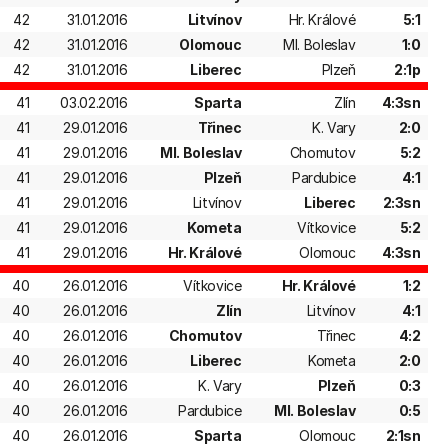
42
31.01.2016
Litvínov
Hr. Králové
5:1
42
31.01.2016
Olomouc
Ml. Boleslav
1:0
42
31.01.2016
Liberec
Plzeň
2:1p
41
03.02.2016
Sparta
Zlín
4:3sn
41
29.01.2016
Třinec
K. Vary
2:0
41
29.01.2016
Ml. Boleslav
Chomutov
5:2
41
29.01.2016
Plzeň
Pardubice
4:1
41
29.01.2016
Litvínov
Liberec
2:3sn
41
29.01.2016
Kometa
Vítkovice
5:2
41
29.01.2016
Hr. Králové
Olomouc
4:3sn
40
26.01.2016
Vítkovice
Hr. Králové
1:2
40
26.01.2016
Zlín
Litvínov
4:1
40
26.01.2016
Chomutov
Třinec
4:2
40
26.01.2016
Liberec
Kometa
2:0
40
26.01.2016
K. Vary
Plzeň
0:3
40
26.01.2016
Pardubice
Ml. Boleslav
0:5
40
26.01.2016
Sparta
Olomouc
2:1sn