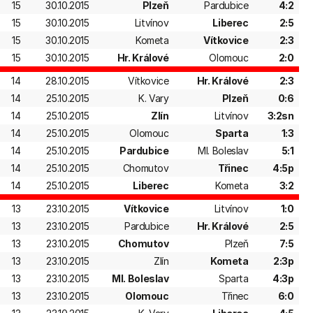
15
30.10.2015
Plzeň
Pardubice
4:2
15
30.10.2015
Litvínov
Liberec
2:5
15
30.10.2015
Kometa
Vítkovice
2:3
15
30.10.2015
Hr. Králové
Olomouc
2:0
14
28.10.2015
Vítkovice
Hr. Králové
2:3
14
25.10.2015
K. Vary
Plzeň
0:6
14
25.10.2015
Zlín
Litvínov
3:2sn
14
25.10.2015
Olomouc
Sparta
1:3
14
25.10.2015
Pardubice
Ml. Boleslav
5:1
14
25.10.2015
Chomutov
Třinec
4:5p
14
25.10.2015
Liberec
Kometa
3:2
13
23.10.2015
Vítkovice
Litvínov
1:0
13
23.10.2015
Pardubice
Hr. Králové
2:5
13
23.10.2015
Chomutov
Plzeň
7:5
13
23.10.2015
Zlín
Kometa
2:3p
13
23.10.2015
Ml. Boleslav
Sparta
4:3p
13
23.10.2015
Olomouc
Třinec
6:0