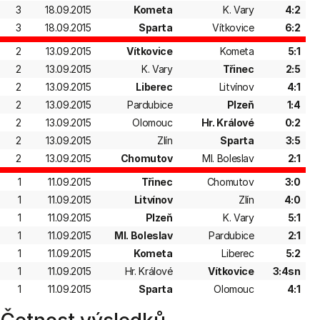
3
18.09.2015
Kometa
K. Vary
4:2
3
18.09.2015
Sparta
Vítkovice
6:2
2
13.09.2015
Vítkovice
Kometa
5:1
2
13.09.2015
K. Vary
Třinec
2:5
2
13.09.2015
Liberec
Litvínov
4:1
2
13.09.2015
Pardubice
Plzeň
1:4
2
13.09.2015
Olomouc
Hr. Králové
0:2
2
13.09.2015
Zlín
Sparta
3:5
2
13.09.2015
Chomutov
Ml. Boleslav
2:1
1
11.09.2015
Třinec
Chomutov
3:0
1
11.09.2015
Litvínov
Zlín
4:0
1
11.09.2015
Plzeň
K. Vary
5:1
1
11.09.2015
Ml. Boleslav
Pardubice
2:1
1
11.09.2015
Kometa
Liberec
5:2
1
11.09.2015
Hr. Králové
Vítkovice
3:4sn
1
11.09.2015
Sparta
Olomouc
4:1