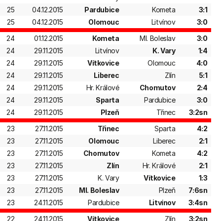
25
04.12.2015
Pardubice
Kometa
3:1
25
04.12.2015
Olomouc
Litvínov
3:0
24
01.12.2015
Kometa
Ml. Boleslav
3:0
24
29.11.2015
Litvínov
K. Vary
1:4
24
29.11.2015
Vítkovice
Olomouc
4:0
24
29.11.2015
Liberec
Zlín
5:1
24
29.11.2015
Hr. Králové
Chomutov
2:4
24
29.11.2015
Sparta
Pardubice
3:0
24
29.11.2015
Plzeň
Třinec
3:2sn
23
27.11.2015
Třinec
Sparta
4:2
23
27.11.2015
Olomouc
Liberec
2:1
23
27.11.2015
Chomutov
Kometa
4:2
23
27.11.2015
Zlín
Hr. Králové
2:1
23
27.11.2015
K. Vary
Vítkovice
1:3
23
27.11.2015
Ml. Boleslav
Plzeň
7:6sn
23
24.11.2015
Pardubice
Litvínov
3:4sn
22
24.11.2015
Vítkovice
Zlín
3:2sn