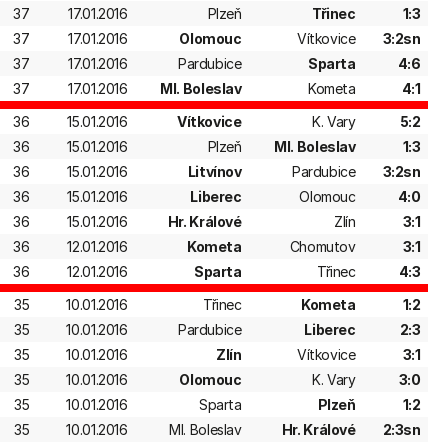
37
17.01.2016
Plzeň
Třinec
1:3
37
17.01.2016
Olomouc
Vítkovice
3:2sn
37
17.01.2016
Pardubice
Sparta
4:6
37
17.01.2016
Ml. Boleslav
Kometa
4:1
36
15.01.2016
Vítkovice
K. Vary
5:2
36
15.01.2016
Plzeň
Ml. Boleslav
1:3
36
15.01.2016
Litvínov
Pardubice
3:2sn
36
15.01.2016
Liberec
Olomouc
4:0
36
15.01.2016
Hr. Králové
Zlín
3:1
36
12.01.2016
Kometa
Chomutov
3:1
36
12.01.2016
Sparta
Třinec
4:3
35
10.01.2016
Třinec
Kometa
1:2
35
10.01.2016
Pardubice
Liberec
2:3
35
10.01.2016
Zlín
Vítkovice
3:1
35
10.01.2016
Olomouc
K. Vary
3:0
35
10.01.2016
Sparta
Plzeň
1:2
35
10.01.2016
Ml. Boleslav
Hr. Králové
2:3sn