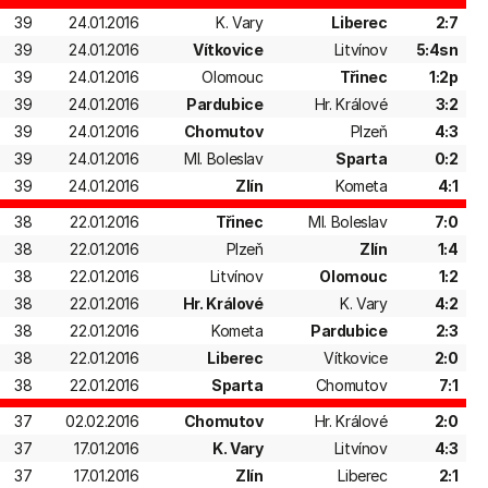
39
24.01.2016
K. Vary
Liberec
2:7
39
24.01.2016
Vítkovice
Litvínov
5:4sn
39
24.01.2016
Olomouc
Třinec
1:2p
39
24.01.2016
Pardubice
Hr. Králové
3:2
39
24.01.2016
Chomutov
Plzeň
4:3
39
24.01.2016
Ml. Boleslav
Sparta
0:2
39
24.01.2016
Zlín
Kometa
4:1
38
22.01.2016
Třinec
Ml. Boleslav
7:0
38
22.01.2016
Plzeň
Zlín
1:4
38
22.01.2016
Litvínov
Olomouc
1:2
38
22.01.2016
Hr. Králové
K. Vary
4:2
38
22.01.2016
Kometa
Pardubice
2:3
38
22.01.2016
Liberec
Vítkovice
2:0
38
22.01.2016
Sparta
Chomutov
7:1
37
02.02.2016
Chomutov
Hr. Králové
2:0
37
17.01.2016
K. Vary
Litvínov
4:3
37
17.01.2016
Zlín
Liberec
2:1