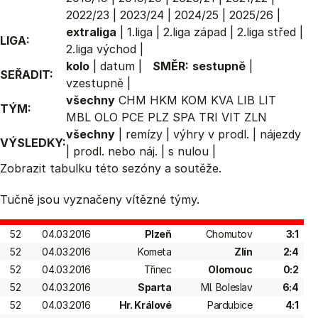
2022/23
|
2023/24
|
2024/25
|
2025/26
|
extraliga
|
1.liga
|
2.liga západ
|
2.liga střed
|
LIGA:
2.liga východ
|
kolo
|
datum
|
SMĚR:
sestupně
|
SEŘADIT:
vzestupně
|
všechny
CHM
HKM
KOM
KVA
LIB
LIT
TÝM:
MBL
OLO
PCE
PLZ
SPA
TRI
VIT
ZLN
všechny
|
remízy
|
výhry v prodl.
|
nájezdy
VÝSLEDKY:
|
prodl. nebo náj.
|
s nulou
|
Zobrazit
tabulku
této sezóny a soutěže.
Tučně jsou vyznačeny vítězné týmy.
52
04.03.2016
Plzeň
Chomutov
3:1
52
04.03.2016
Kometa
Zlín
2:4
52
04.03.2016
Třinec
Olomouc
0:2
52
04.03.2016
Sparta
Ml. Boleslav
6:4
52
04.03.2016
Hr. Králové
Pardubice
4:1