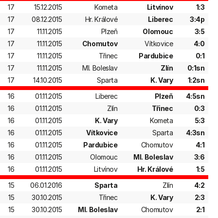
17
15.12.2015
Kometa
Litvínov
1:3
17
08.12.2015
Hr. Králové
Liberec
3:4p
17
11.11.2015
Plzeň
Olomouc
3:5
17
11.11.2015
Chomutov
Vítkovice
4:0
17
11.11.2015
Třinec
Pardubice
0:1
17
11.11.2015
Ml. Boleslav
Zlín
0:1sn
17
14.10.2015
Sparta
K. Vary
1:2sn
16
01.11.2015
Liberec
Plzeň
4:5sn
16
01.11.2015
Zlín
Třinec
0:3
16
01.11.2015
K. Vary
Kometa
5:3
16
01.11.2015
Vítkovice
Sparta
4:3sn
16
01.11.2015
Pardubice
Chomutov
4:1
16
01.11.2015
Olomouc
Ml. Boleslav
3:6
16
01.11.2015
Litvínov
Hr. Králové
1:5
15
06.01.2016
Sparta
Zlín
4:2
15
30.10.2015
Třinec
K. Vary
2:3
15
30.10.2015
Ml. Boleslav
Chomutov
2:1