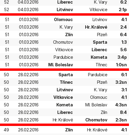
52
04.03.2016
Liberec
K. Vary
6:2
52
04.03.2016
Litvínov
Vítkovice
2:1p
51
01.03.2016
Olomouc
Litvínov
4:1
51
01.03.2016
K. Vary
Hr. Králové
2:4
51
01.03.2016
Zlín
Plzeň
6:4
51
01.03.2016
Chomutov
Sparta
1:3
51
01.03.2016
Vítkovice
Liberec
5:6
51
01.03.2016
Pardubice
Kometa
3:4p
51
01.03.2016
Ml. Boleslav
Třinec
1:0sn
50
28.02.2016
Sparta
Pardubice
6:1
50
28.02.2016
Třinec
Plzeň
3:2sn
50
28.02.2016
Litvínov
K. Vary
3:1
50
28.02.2016
Vítkovice
Olomouc
4:1
50
28.02.2016
Kometa
Ml. Boleslav
4:3sn
50
28.02.2016
Liberec
Zlín
8:4
50
28.02.2016
Hr. Králové
Chomutov
2:3sn
49
26.02.2016
Zlín
Hr. Králové
4:1