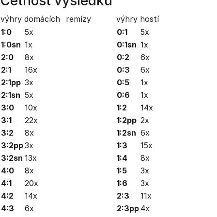
Četnost výsledků
výhry domácích
remízy
výhry hostí
1:0
5x
0:1
5x
1:0sn
1x
0:1sn
1x
2:0
8x
0:2
6x
2:1
16x
0:3
6x
2:1pp
3x
0:5
1x
2:1sn
5x
0:6
1x
3:0
10x
1:2
14x
3:1
22x
1:2pp
2x
3:2
8x
1:2sn
6x
3:2pp
3x
1:3
15x
3:2sn
13x
1:4
8x
4:0
8x
1:5
3x
4:1
20x
1:6
3x
4:2
14x
2:3
11x
4:3
6x
2:3pp
4x