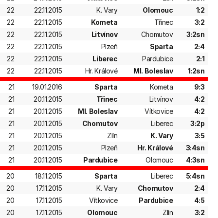
22
22.11.2015
K. Vary
Olomouc
1:2
22
22.11.2015
Kometa
Třinec
3:2
22
22.11.2015
Litvínov
Chomutov
3:2sn
22
22.11.2015
Plzeň
Sparta
2:4
22
22.11.2015
Liberec
Pardubice
2:1
22
22.11.2015
Hr. Králové
Ml. Boleslav
1:2sn
21
19.01.2016
Sparta
Kometa
9:3
21
20.11.2015
Třinec
Litvínov
4:2
21
20.11.2015
Ml. Boleslav
Vítkovice
4:2
21
20.11.2015
Chomutov
Liberec
3:2p
21
20.11.2015
Zlín
K. Vary
3:5
21
20.11.2015
Plzeň
Hr. Králové
3:4sn
21
20.11.2015
Pardubice
Olomouc
4:3sn
20
18.11.2015
Sparta
Liberec
5:4sn
20
17.11.2015
K. Vary
Chomutov
2:4
20
17.11.2015
Vítkovice
Pardubice
4:5
20
17.11.2015
Olomouc
Zlín
3:2