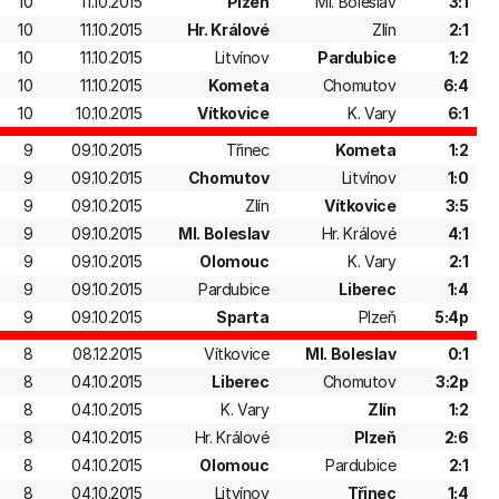
10
11.10.2015
Plzeň
Ml. Boleslav
3:1
10
11.10.2015
Hr. Králové
Zlín
2:1
10
11.10.2015
Litvínov
Pardubice
1:2
10
11.10.2015
Kometa
Chomutov
6:4
10
10.10.2015
Vítkovice
K. Vary
6:1
9
09.10.2015
Třinec
Kometa
1:2
9
09.10.2015
Chomutov
Litvínov
1:0
9
09.10.2015
Zlín
Vítkovice
3:5
9
09.10.2015
Ml. Boleslav
Hr. Králové
4:1
9
09.10.2015
Olomouc
K. Vary
2:1
9
09.10.2015
Pardubice
Liberec
1:4
9
09.10.2015
Sparta
Plzeň
5:4p
8
08.12.2015
Vítkovice
Ml. Boleslav
0:1
8
04.10.2015
Liberec
Chomutov
3:2p
8
04.10.2015
K. Vary
Zlín
1:2
8
04.10.2015
Hr. Králové
Plzeň
2:6
8
04.10.2015
Olomouc
Pardubice
2:1
8
04.10.2015
Litvínov
Třinec
1:4