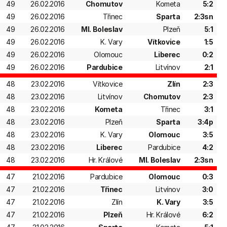
49
26.02.2016
Chomutov
Kometa
5:2
49
26.02.2016
Třinec
Sparta
2:3sn
49
26.02.2016
Ml. Boleslav
Plzeň
5:1
49
26.02.2016
K. Vary
Vítkovice
1:5
49
26.02.2016
Olomouc
Liberec
0:2
49
26.02.2016
Pardubice
Litvínov
2:1
48
23.02.2016
Vítkovice
Zlín
2:3
48
23.02.2016
Litvínov
Chomutov
2:3
48
23.02.2016
Kometa
Třinec
3:1
48
23.02.2016
Plzeň
Sparta
3:4p
48
23.02.2016
K. Vary
Olomouc
3:5
48
23.02.2016
Liberec
Pardubice
4:2
48
23.02.2016
Hr. Králové
Ml. Boleslav
2:3sn
47
21.02.2016
Pardubice
Olomouc
0:3
47
21.02.2016
Třinec
Litvínov
3:0
47
21.02.2016
Zlín
K. Vary
3:5
47
21.02.2016
Plzeň
Hr. Králové
6:2