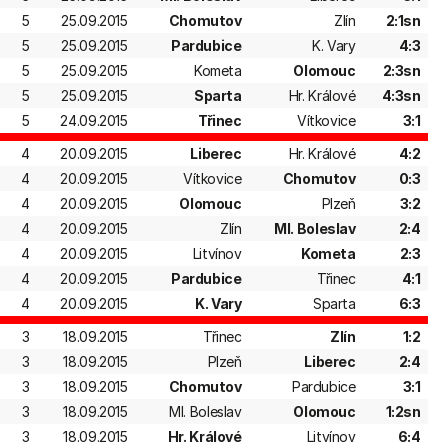
5
25.09.2015
Chomutov
Zlín
2:1sn
5
25.09.2015
Pardubice
K. Vary
4:3
5
25.09.2015
Kometa
Olomouc
2:3sn
5
25.09.2015
Sparta
Hr. Králové
4:3sn
5
24.09.2015
Třinec
Vítkovice
3:1
4
20.09.2015
Liberec
Hr. Králové
4:2
4
20.09.2015
Vítkovice
Chomutov
0:3
4
20.09.2015
Olomouc
Plzeň
3:2
4
20.09.2015
Zlín
Ml. Boleslav
2:4
4
20.09.2015
Litvínov
Kometa
2:3
4
20.09.2015
Pardubice
Třinec
4:1
4
20.09.2015
K. Vary
Sparta
6:3
3
18.09.2015
Třinec
Zlín
1:2
3
18.09.2015
Plzeň
Liberec
2:4
3
18.09.2015
Chomutov
Pardubice
3:1
3
18.09.2015
Ml. Boleslav
Olomouc
1:2sn
3
18.09.2015
Hr. Králové
Litvínov
6:4