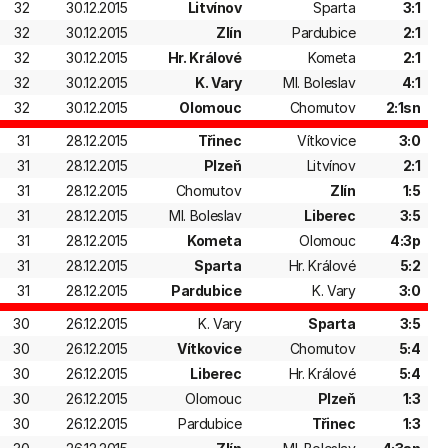
32
30.12.2015
Litvínov
Sparta
3:1
32
30.12.2015
Zlín
Pardubice
2:1
32
30.12.2015
Hr. Králové
Kometa
2:1
32
30.12.2015
K. Vary
Ml. Boleslav
4:1
32
30.12.2015
Olomouc
Chomutov
2:1sn
31
28.12.2015
Třinec
Vítkovice
3:0
31
28.12.2015
Plzeň
Litvínov
2:1
31
28.12.2015
Chomutov
Zlín
1:5
31
28.12.2015
Ml. Boleslav
Liberec
3:5
31
28.12.2015
Kometa
Olomouc
4:3p
31
28.12.2015
Sparta
Hr. Králové
5:2
31
28.12.2015
Pardubice
K. Vary
3:0
30
26.12.2015
K. Vary
Sparta
3:5
30
26.12.2015
Vítkovice
Chomutov
5:4
30
26.12.2015
Liberec
Hr. Králové
5:4
30
26.12.2015
Olomouc
Plzeň
1:3
30
26.12.2015
Pardubice
Třinec
1:3