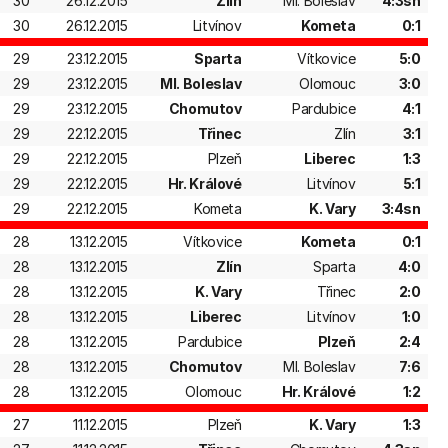
30
26.12.2015
Zlín
Ml. Boleslav
4:3sn
30
26.12.2015
Litvínov
Kometa
0:1
29
23.12.2015
Sparta
Vítkovice
5:0
29
23.12.2015
Ml. Boleslav
Olomouc
3:0
29
23.12.2015
Chomutov
Pardubice
4:1
29
22.12.2015
Třinec
Zlín
3:1
29
22.12.2015
Plzeň
Liberec
1:3
29
22.12.2015
Hr. Králové
Litvínov
5:1
29
22.12.2015
Kometa
K. Vary
3:4sn
28
13.12.2015
Vítkovice
Kometa
0:1
28
13.12.2015
Zlín
Sparta
4:0
28
13.12.2015
K. Vary
Třinec
2:0
28
13.12.2015
Liberec
Litvínov
1:0
28
13.12.2015
Pardubice
Plzeň
2:4
28
13.12.2015
Chomutov
Ml. Boleslav
7:6
28
13.12.2015
Olomouc
Hr. Králové
1:2
27
11.12.2015
Plzeň
K. Vary
1:3