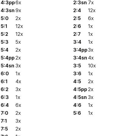
4:3pp
6x
2:3sn
7x
4:3sn
9x
2:4
12x
5:0
2x
2:5
6x
5:1
12x
2:6
1x
5:2
12x
2:7
1x
5:3
5x
3:4
1x
5:4
2x
3:4pp
3x
5:4pp
2x
3:4sn
4x
5:4sn
3x
3:5
10x
6:0
1x
3:6
1x
6:1
4x
4:5
2x
6:2
3x
4:5pp
2x
6:3
1x
4:5sn
3x
6:4
6x
4:6
1x
7:0
2x
5:6
1x
7:1
3x
7:5
2x