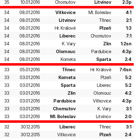
35
10.01.2016
Chomutov
Litvínov
2:3p
34
08.01.2016
Vítkovice
Ml. Boleslav
4:1
34
08.01.2016
Litvínov
Třinec
2:1
34
08.01.2016
Hr. Králové
Plzeň
1:3
34
08.01.2016
Liberec
Chomutov
7:1
34
08.01.2016
K. Vary
Zlín
1:2sn
34
08.01.2016
Olomouc
Pardubice
4:3p
34
08.01.2016
Kometa
Sparta
2:4
33
05.01.2016
Třinec
Hr. Králové
7:6sn
33
03.01.2016
Kometa
Plzeň
5:2
33
03.01.2016
Sparta
Liberec
5:2
33
03.01.2016
Zlín
Olomouc
4:2
33
03.01.2016
Pardubice
Vítkovice
4:3p
33
03.01.2016
Chomutov
K. Vary
3:1
33
03.01.2016
Ml. Boleslav
Litvínov
2:0
32
30.12.2015
Liberec
Třinec
3:1
32
30.12.2015
Vítkovice
Plzeň
2:4