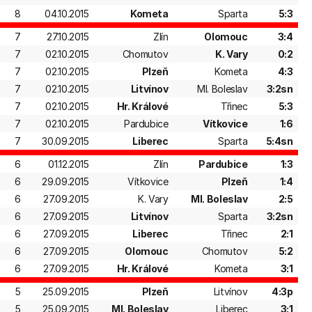
8
04.10.2015
Kometa
Sparta
5:3
7
27.10.2015
Zlín
Olomouc
3:4
7
02.10.2015
Chomutov
K. Vary
0:2
7
02.10.2015
Plzeň
Kometa
4:3
7
02.10.2015
Litvínov
Ml. Boleslav
3:2sn
7
02.10.2015
Hr. Králové
Třinec
5:3
7
02.10.2015
Pardubice
Vítkovice
1:6
7
30.09.2015
Liberec
Sparta
5:4sn
6
01.12.2015
Zlín
Pardubice
1:3
6
29.09.2015
Vítkovice
Plzeň
1:4
6
27.09.2015
K. Vary
Ml. Boleslav
2:5
6
27.09.2015
Litvínov
Sparta
3:2sn
6
27.09.2015
Liberec
Třinec
2:1
6
27.09.2015
Olomouc
Chomutov
5:2
6
27.09.2015
Hr. Králové
Kometa
3:1
5
25.09.2015
Plzeň
Litvínov
4:3p
5
25.09.2015
Ml. Boleslav
Liberec
3:1