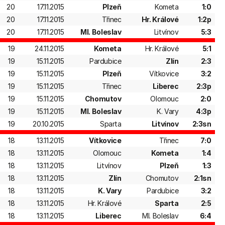
20
17.11.2015
Plzeň
Kometa
1:0
20
17.11.2015
Třinec
Hr. Králové
1:2p
20
17.11.2015
Ml. Boleslav
Litvínov
5:3
19
24.11.2015
Kometa
Hr. Králové
5:1
19
15.11.2015
Pardubice
Zlín
2:3
19
15.11.2015
Plzeň
Vítkovice
3:2
19
15.11.2015
Třinec
Liberec
2:3p
19
15.11.2015
Chomutov
Olomouc
2:0
19
15.11.2015
Ml. Boleslav
K. Vary
4:3p
19
20.10.2015
Sparta
Litvínov
2:3sn
18
13.11.2015
Vítkovice
Třinec
7:0
18
13.11.2015
Olomouc
Kometa
1:4
18
13.11.2015
Litvínov
Plzeň
1:3
18
13.11.2015
Zlín
Chomutov
2:1sn
18
13.11.2015
K. Vary
Pardubice
3:2
18
13.11.2015
Hr. Králové
Sparta
2:5
18
13.11.2015
Liberec
Ml. Boleslav
6:4