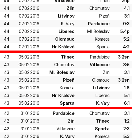
44
07.02.2016
Vítkovice
Třinec
2:1p
44
07.02.2016
Zlín
Chomutov
4:1
44
07.02.2016
Litvínov
Plzeň
3:1
44
07.02.2016
K. Vary
Pardubice
0:3
44
07.02.2016
Liberec
Ml. Boleslav
5:4p
44
07.02.2016
Olomouc
Kometa
5:2
44
07.02.2016
Hr. Králové
Sparta
4:2
43
05.02.2016
Třinec
Pardubice
3:2sn
43
05.02.2016
Chomutov
Vítkovice
3:5
43
05.02.2016
Ml. Boleslav
Zlín
3:1
43
05.02.2016
Plzeň
Olomouc
3:2sn
43
05.02.2016
Kometa
Litvínov
1:6
43
05.02.2016
Hr. Králové
Liberec
5:1
43
05.02.2016
Sparta
K. Vary
6:1
42
31.01.2016
Pardubice
Chomutov
3:1
42
31.01.2016
Zlín
Třinec
1:2
42
31.01.2016
Vítkovice
Sparta
2:3
42
31.01.2016
K. Vary
Kometa
5:3