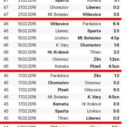
47
21.02.2016
Sparta
Kometa
5:1
47
21.02.2016
Chomutov
Liberec
0:2
47
21.02.2016
Ml. Boleslav
Vítkovice
3:5
46
19.02.2016
Vítkovice
Pardubice
6:4
46
19.02.2016
Liberec
Sparta
2:5
46
19.02.2016
Litvínov
Ml. Boleslav
4:5p
46
19.02.2016
K. Vary
Chomutov
1:6
46
19.02.2016
Hr. Králové
Třinec
3:2
46
19.02.2016
Olomouc
Zlín
1:2sn
46
19.02.2016
Kometa
Plzeň
4:5sn
45
17.02.2016
Pardubice
Zlín
1:2
45
17.02.2016
Chomutov
Olomouc
5:2
45
17.02.2016
Plzeň
Vítkovice
9:3
45
17.02.2016
Ml. Boleslav
K. Vary
4:5sn
45
17.02.2016
Kometa
Hr. Králové
3:0
45
17.02.2016
Sparta
Litvínov
5:0
45
16.02.2016
Třinec
Liberec
0:3