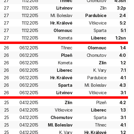
27
11.12.2015
Třinec
Chomutov
4:3sn
27
11.12.2015
Litvínov
Zlín
3:2p
27
11.12.2015
Ml. Boleslav
Pardubice
2:4
27
11.12.2015
Hr. Králové
Vítkovice
5:2
27
11.12.2015
Olomouc
Sparta
5:1
27
11.12.2015
Kometa
Liberec
1:2sn
26
06.12.2015
Třinec
Olomouc
1:4
26
06.12.2015
Plzeň
Chomutov
4:0
26
06.12.2015
Kometa
Zlín
1:2
26
06.12.2015
Liberec
K. Vary
7:1
26
06.12.2015
Hr. Králové
Pardubice
4:1
26
06.12.2015
Sparta
Ml. Boleslav
4:3
26
06.12.2015
Litvínov
Vítkovice
3:1
25
04.12.2015
Zlín
Plzeň
4:2
25
04.12.2015
Vítkovice
Liberec
1:3
25
04.12.2015
Chomutov
Sparta
3:1
25
04.12.2015
Ml. Boleslav
Třinec
4:1
25
04.12.2015
K. Vary
Hr. Králové
1:2