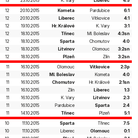
13
23.10.2015
K. Vary
Liberec
4:5
12
20.10.2015
Kometa
Pardubice
6:1
12
20.10.2015
Liberec
Vítkovice
4:1
12
19.10.2015
Hr. Králové
K. Vary
3:1
12
18.10.2015
Třinec
Ml. Boleslav
4:3sn
12
18.10.2015
Sparta
Chomutov
4:0
12
18.10.2015
Litvínov
Olomouc
3:2sn
12
18.10.2015
Plzeň
Zlín
3:2sn
11
16.10.2015
Olomouc
Vítkovice
2:3p
11
16.10.2015
Ml. Boleslav
Kometa
4:0
11
16.10.2015
Chomutov
Hr. Králové
2:1sn
11
16.10.2015
Zlín
Liberec
1:3
11
16.10.2015
K. Vary
Litvínov
2:3
11
16.10.2015
Pardubice
Sparta
2:4
11
14.10.2015
Třinec
Plzeň
5:1
10
11.10.2015
Sparta
Třinec
7:5
10
11.10.2015
Liberec
Olomouc
0:1