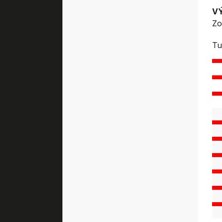
V
Zo
Tu