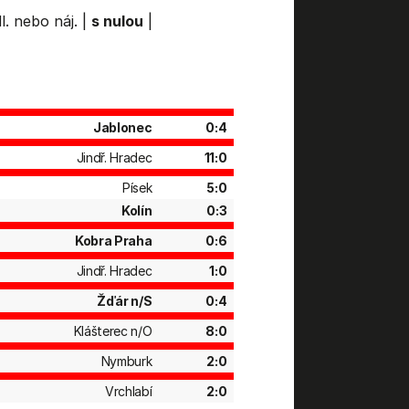
l. nebo náj.
|
s nulou
|
Jablonec
0:4
Jindř. Hradec
11:0
Písek
5:0
Kolín
0:3
Kobra Praha
0:6
Jindř. Hradec
1:0
Žďár n/S
0:4
Klášterec n/O
8:0
Nymburk
2:0
Vrchlabí
2:0