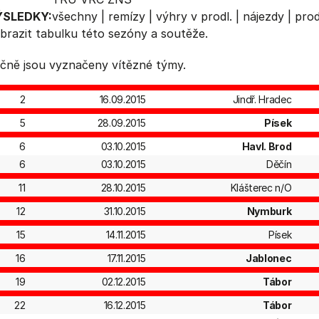
ÝSLEDKY:
všechny
|
remízy
|
výhry v prodl.
|
nájezdy
|
prod
brazit
tabulku
této sezóny a soutěže.
čně jsou vyznačeny vítězné týmy.
2
16.09.2015
Jindř. Hradec
5
28.09.2015
Písek
6
03.10.2015
Havl. Brod
6
03.10.2015
Děčín
11
28.10.2015
Klášterec n/O
12
31.10.2015
Nymburk
15
14.11.2015
Písek
16
17.11.2015
Jablonec
19
02.12.2015
Tábor
22
16.12.2015
Tábor