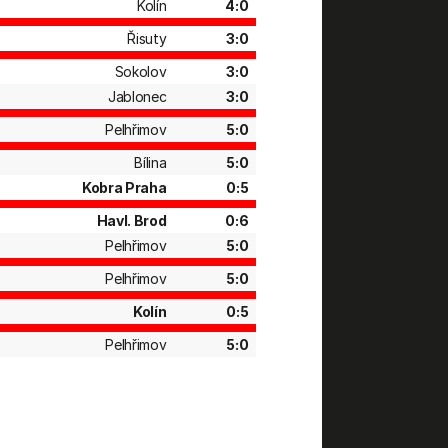
Kolín
4:0
Řisuty
3:0
Sokolov
3:0
Jablonec
3:0
Pelhřimov
5:0
Bílina
5:0
Kobra Praha
0:5
Havl. Brod
0:6
Pelhřimov
5:0
Pelhřimov
5:0
Kolín
0:5
Pelhřimov
5:0