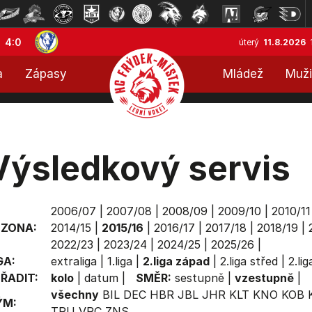
4:0
úterý
11.8.2026
a
Zápasy
Mládež
Muži
Výsledkový servis
2006/07
|
2007/08
|
2008/09
|
2009/10
|
2010/11
EZONA:
2014/15
|
2015/16
|
2016/17
|
2017/18
|
2018/19
|
2022/23
|
2023/24
|
2024/25
|
2025/26
|
GA:
extraliga
|
1.liga
|
2.liga západ
|
2.liga střed
|
2.li
ŘADIT:
kolo
|
datum
|
SMĚR:
sestupně
|
vzestupně
|
všechny
BIL
DEC
HBR
JBL
JHR
KLT
KNO
KOB
ÝM:
TRU
VRC
ZNS