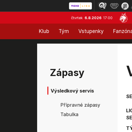
čtvrtek
6.8.2026
17:00
Klub
Tým
Vstupenky
Fanzón
Zápasy
Výsledkový servis
S
Přípravné zápasy
LI
Tabulka
SE
T