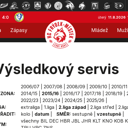
4:0
úterý
11.8.2026
a
Zápasy
Mládež
Muži
Výsledkový servis
2006/07
|
2007/08
|
2008/09
|
2009/10
|
2010/11
EZONA:
2014/15
|
2015/16
|
2016/17
|
2017/18
|
2018/19
|
2022/23
|
2023/24
|
2024/25
|
2025/26
|
GA:
extraliga
|
1.liga
|
2.liga západ
|
2.liga střed
|
2.li
ŘADIT:
kolo
|
datum
|
SMĚR:
sestupně
|
vzestupně
|
všechny
BIL
DEC
HBR
JBL
JHR
KLT
KNO
KOB
K
ÝM:
TRU
VRC
ZNS