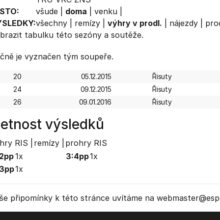
STO:
všude
|
doma
|
venku
|
ÝSLEDKY:
všechny
|
remízy
|
výhry v prodl.
|
nájezdy
|
prod
brazit
tabulku
této sezóny a soutěže.
čně je vyznačen tým soupeře.
20
05.12.2015
Řisuty
24
09.12.2015
Řisuty
26
09.01.2016
Řisuty
etnost výsledků
hry RIS |
remízy |
prohry RIS
2pp
1x
3:4pp
1x
:3pp
1x
še připomínky k této stránce uvítáme na webmaster
@espo