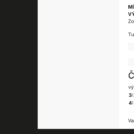
MÍ
V
Zo
Tu
Č
vý
3:
4
Va