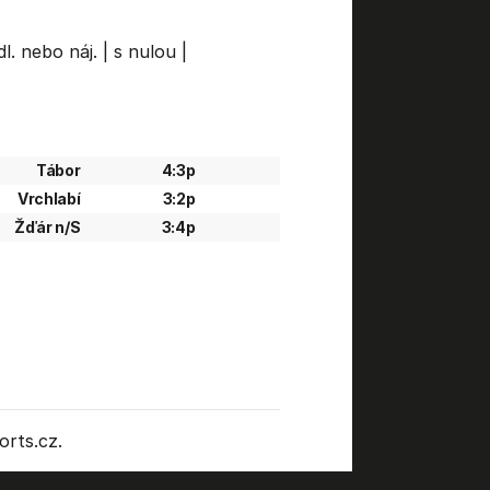
l. nebo náj.
|
s nulou
|
Tábor
4:3p
Vrchlabí
3:2p
Žďár n/S
3:4p
rts.cz.