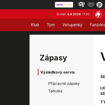
čtvrtek
6.8.2026
17:00
Klub
Tým
Vstupenky
Fanzón
Zápasy
Výsledkový servis
S
Přípravné zápasy
LI
Tabulka
SE
T