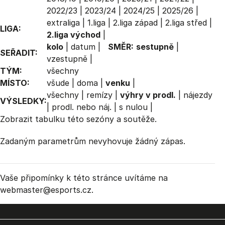
2022/23
|
2023/24
|
2024/25
|
2025/26
|
extraliga
|
1.liga
|
2.liga západ
|
2.liga střed
|
LIGA:
2.liga východ
|
kolo
|
datum
|
SMĚR:
sestupně
|
SEŘADIT:
vzestupně
|
TÝM:
všechny
MÍSTO:
všude
|
doma
|
venku
|
všechny
|
remízy
|
výhry v prodl.
|
nájezdy
VÝSLEDKY:
|
prodl. nebo náj.
|
s nulou
|
Zobrazit
tabulku
této sezóny a soutěže.
Zadaným parametrům nevyhovuje žádný zápas.
Vaše připomínky k této stránce uvítáme na
webmaster
@esports.cz.