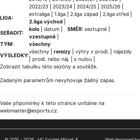
2022/23
|
2023/24
|
2024/25
|
2025/26
|
extraliga
|
1.liga
|
2.liga západ
|
2.liga střed
|
LIGA:
2.liga východ
|
kolo
|
datum
|
SMĚR:
sestupně
|
SEŘADIT:
vzestupně
|
TÝM:
všechny
všechny
|
remízy
|
výhry v prodl.
|
nájezdy
VÝSLEDKY:
|
prodl. nebo náj.
|
s nulou
|
Zobrazit
tabulku
této sezóny a soutěže.
Zadaným parametrům nevyhovuje žádný zápas.
Vaše připomínky k této stránce uvítáme na
webmaster
@esports.cz.
© 2015 - 2026 HC Frýdek Místek &
Webdesigned by