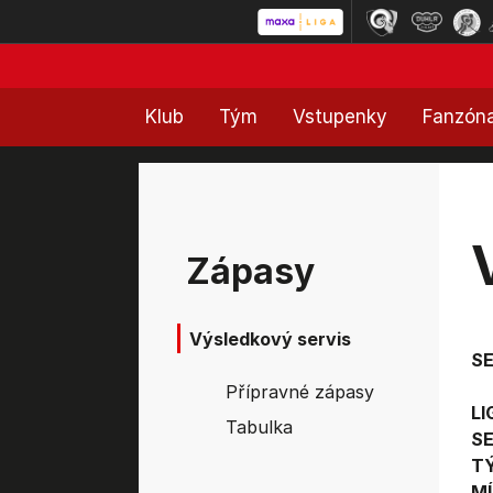
Klub
Tým
Vstupenky
Fanzón
Zápasy
Výsledkový servis
S
Přípravné zápasy
LI
Tabulka
SE
T
MÍ