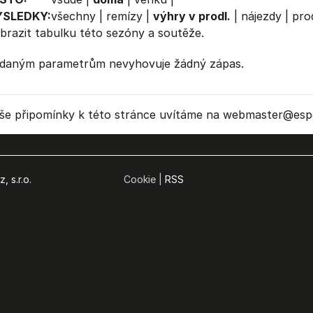
ÝSLEDKY:
všechny
|
remízy
|
výhry v prodl.
|
nájezdy
|
prod
brazit
tabulku
této sezóny a soutěže.
daným parametrům nevyhovuje žádný zápas.
še připomínky k této stránce uvítáme na webmaster
@espo
, s.r.o.
Cookie |
RSS