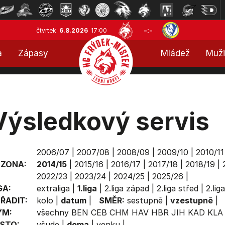
-:-
čtvrtek
6.8.2026
17:00
a
Zápasy
Mládež
Muži
Výsledkový servis
2006/07
|
2007/08
|
2008/09
|
2009/10
|
2010/11
EZONA:
2014/15
|
2015/16
|
2016/17
|
2017/18
|
2018/19
|
2022/23
|
2023/24
|
2024/25
|
2025/26
|
GA:
extraliga
|
1.liga
|
2.liga západ
|
2.liga střed
|
2.lig
ŘADIT:
kolo
|
datum
|
SMĚR:
sestupně
|
vzestupně
|
ÝM:
všechny
BEN
CEB
CHM
HAV
HBR
JIH
KAD
KLA
STO:
všude
|
doma
|
venku
|