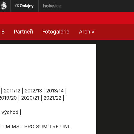
 B
Partneři
Fotogalerie
Archiv
|
2011/12
|
2012/13
|
2013/14
|
2019/20
|
2020/21
|
2021/22
|
a východ
|
LTM
MST
PRO
SUM
TRE
UNL