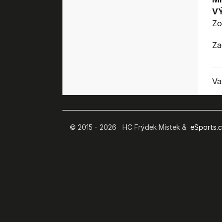
V
Zo
Za
Va
© 2015 - 2026 HC Frýdek Místek &
eSports.cz