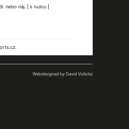
l. nebo náj.
|
s nulou
|
rts.cz.
Webdesigned by David Vošický