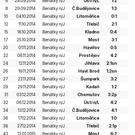
6
24.09.2014
Benátky n/J
Ústí n/L
1:2
8
29.09.2014
Benátky n/J
Č.Budějovice
1:3
10
04.10.2014
Benátky n/J
Litoměřice
0:1
12
11.10.2014
Benátky n/J
Třebíč
2:1
15
18.10.2014
Benátky n/J
Kladno
0:4
17
25.10.2014
Benátky n/J
Most
3:1
20
01.11.2014
Benátky n/J
Havířov
0:5
22
08.11.2014
Benátky n/J
Prostějov
4:2
24
12.11.2014
Benátky n/J
Jihlava
2:1sn
26
19.11.2014
Benátky n/J
Havl. Brod
1:2sn
27
22.11.2014
Benátky n/J
Šumperk
3:2
29
29.11.2014
Benátky n/J
Kadaň
1:2
31
03.12.2014
Benátky n/J
Chomutov
3:2p
32
06.12.2014
Benátky n/J
Ústí n/L
4:2
34
13.12.2014
Benátky n/J
Č.Budějovice
4:1
36
17.12.2014
Benátky n/J
Litoměřice
1:0
38
27.12.2014
Benátky n/J
Třebíč
2:1p
43
12.01.2015
Benátky n/J
Most
6:2