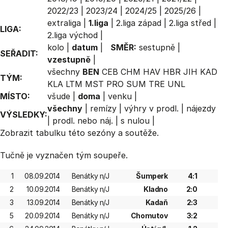
2022/23
|
2023/24
|
2024/25
|
2025/26
|
extraliga
|
1.liga
|
2.liga západ
|
2.liga střed
|
LIGA:
2.liga východ
|
kolo
|
datum
|
SMĚR:
sestupně
|
SEŘADIT:
vzestupně
|
všechny
BEN
CEB
CHM
HAV
HBR
JIH
KAD
TÝM:
KLA
LTM
MST
PRO
SUM
TRE
UNL
MÍSTO:
všude
|
doma
|
venku
|
všechny
|
remízy
|
výhry v prodl.
|
nájezdy
VÝSLEDKY:
|
prodl. nebo náj.
|
s nulou
|
Zobrazit
tabulku
této sezóny a soutěže.
Tučně je vyznačen tým soupeře.
1
08.09.2014
Benátky n/J
Šumperk
4:1
2
10.09.2014
Benátky n/J
Kladno
2:0
3
13.09.2014
Benátky n/J
Kadaň
2:3
5
20.09.2014
Benátky n/J
Chomutov
3:2