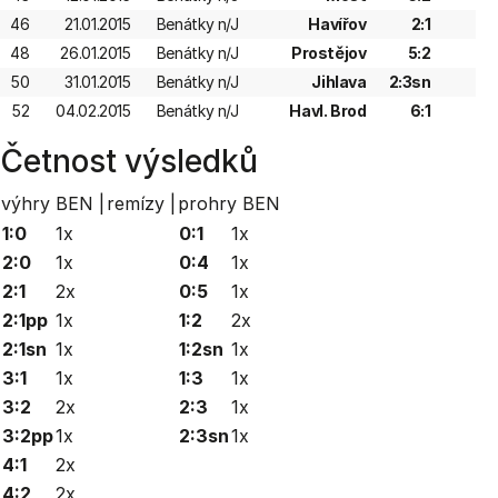
46
21.01.2015
Benátky n/J
Havířov
2:1
48
26.01.2015
Benátky n/J
Prostějov
5:2
50
31.01.2015
Benátky n/J
Jihlava
2:3sn
52
04.02.2015
Benátky n/J
Havl. Brod
6:1
Četnost výsledků
výhry BEN |
remízy |
prohry BEN
1:0
1x
0:1
1x
2:0
1x
0:4
1x
2:1
2x
0:5
1x
2:1pp
1x
1:2
2x
2:1sn
1x
1:2sn
1x
3:1
1x
1:3
1x
3:2
2x
2:3
1x
3:2pp
1x
2:3sn
1x
4:1
2x
4:2
2x