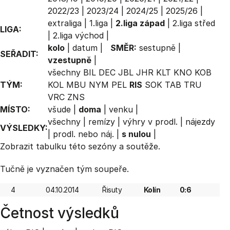
2022/23
|
2023/24
|
2024/25
|
2025/26
|
extraliga
|
1.liga
|
2.liga západ
|
2.liga střed
LIGA:
|
2.liga východ
|
kolo
|
datum
|
SMĚR:
sestupně
|
SEŘADIT:
vzestupně
|
všechny
BIL
DEC
JBL
JHR
KLT
KNO
KOB
TÝM:
KOL
MBU
NYM
PEL
RIS
SOK
TAB
TRU
VRC
ZNS
MÍSTO:
všude
|
doma
|
venku
|
všechny
|
remízy
|
výhry v prodl.
|
nájezdy
VÝSLEDKY:
|
prodl. nebo náj.
|
s nulou
|
Zobrazit
tabulku
této sezóny a soutěže.
Tučně je vyznačen tým soupeře.
4
04.10.2014
Řisuty
Kolín
0:6
Četnost výsledků