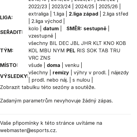
2022/23
|
2023/24
|
2024/25
|
2025/26
|
extraliga
|
1.liga
|
2.liga západ
|
2.liga střed
LIGA:
|
2.liga východ
|
kolo
|
datum
|
SMĚR:
sestupně
|
SEŘADIT:
vzestupně
|
všechny
BIL
DEC
JBL
JHR
KLT
KNO
KOB
TÝM:
KOL
MBU
NYM
PEL
RIS
SOK
TAB
TRU
VRC
ZNS
MÍSTO:
všude
|
doma
|
venku
|
všechny
|
remízy
|
výhry v prodl.
|
nájezdy
VÝSLEDKY:
|
prodl. nebo náj.
|
s nulou
|
Zobrazit
tabulku
této sezóny a soutěže.
Zadaným parametrům nevyhovuje žádný zápas.
Vaše připomínky k této stránce uvítáme na
webmaster
@esports.cz.