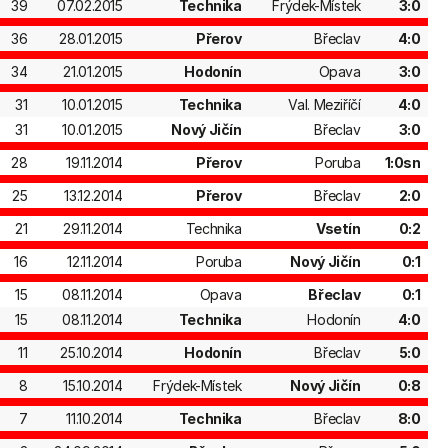
39
07.02.2015
Technika
Frýdek-Místek
3:0
36
28.01.2015
Přerov
Břeclav
4:0
34
21.01.2015
Hodonín
Opava
3:0
31
10.01.2015
Technika
Val. Meziříčí
4:0
31
10.01.2015
Nový Jičín
Břeclav
3:0
28
19.11.2014
Přerov
Poruba
1:0sn
25
13.12.2014
Přerov
Břeclav
2:0
21
29.11.2014
Technika
Vsetín
0:2
16
12.11.2014
Poruba
Nový Jičín
0:1
15
08.11.2014
Opava
Břeclav
0:1
15
08.11.2014
Technika
Hodonín
4:0
11
25.10.2014
Hodonín
Břeclav
5:0
8
15.10.2014
Frýdek-Místek
Nový Jičín
0:8
7
11.10.2014
Technika
Břeclav
8:0