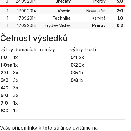
3
24.09.2014
Břeclav
Přerov
5:0
1
17.09.2014
Vsetín
Nový Jičín
2:0
1
17.09.2014
Technika
Karviná
1:0
1
17.09.2014
Frýdek-Místek
Přerov
0:2
Četnost výsledků
výhry domácích
remízy
výhry hostí
1:0
1x
0:1
2x
1:0sn
1x
0:2
2x
2:0
3x
0:5
1x
3:0
3x
0:8
1x
4:0
3x
5:0
3x
7:0
1x
8:0
1x
Vaše připomínky k této stránce uvítáme na