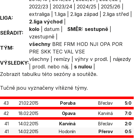
2022/23
|
2023/24
|
2024/25
|
2025/26
|
extraliga
|
1.liga
|
2.liga západ
|
2.liga střed
|
LIGA:
2.liga východ
|
kolo
|
datum
|
SMĚR:
sestupně
|
SEŘADIT:
vzestupně
|
všechny
BRE
FRM
HOD
NJI
OPA
POR
TÝM:
PRE
SKK
TEC
VAL
VSE
všechny
|
remízy
|
výhry v prodl.
|
nájezdy
VÝSLEDKY:
|
prodl. nebo náj.
|
s nulou
|
Zobrazit
tabulku
této sezóny a soutěže.
Tučně jsou vyznačeny vítězné týmy.
43
21.02.2015
Poruba
Břeclav
5:0
42
18.02.2015
Opava
Karviná
7:0
41
14.02.2015
Karviná
Břeclav
2:0
41
14.02.2015
Hodonín
Přerov
0:5