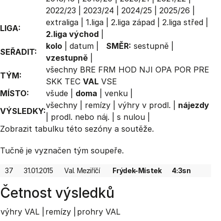
2022/23
|
2023/24
|
2024/25
|
2025/26
|
extraliga
|
1.liga
|
2.liga západ
|
2.liga střed
|
LIGA:
2.liga východ
|
kolo
|
datum
|
SMĚR:
sestupně
|
SEŘADIT:
vzestupně
|
všechny
BRE
FRM
HOD
NJI
OPA
POR
PRE
TÝM:
SKK
TEC
VAL
VSE
MÍSTO:
všude
|
doma
|
venku
|
všechny
|
remízy
|
výhry v prodl.
|
nájezdy
VÝSLEDKY:
|
prodl. nebo náj.
|
s nulou
|
Zobrazit
tabulku
této sezóny a soutěže.
Tučně je vyznačen tým soupeře.
37
31.01.2015
Val. Meziříčí
Frýdek-Místek
4:3sn
Četnost výsledků
výhry VAL |
remízy |
prohry VAL