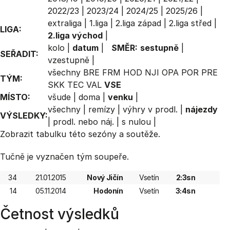
2022/23
|
2023/24
|
2024/25
|
2025/26
|
extraliga
|
1.liga
|
2.liga západ
|
2.liga střed
|
LIGA:
2.liga východ
|
kolo
|
datum
|
SMĚR:
sestupně
|
SEŘADIT:
vzestupně
|
všechny
BRE
FRM
HOD
NJI
OPA
POR
PRE
TÝM:
SKK
TEC
VAL
VSE
MÍSTO:
všude
|
doma
|
venku
|
všechny
|
remízy
|
výhry v prodl.
|
nájezdy
VÝSLEDKY:
|
prodl. nebo náj.
|
s nulou
|
Zobrazit
tabulku
této sezóny a soutěže.
Tučně je vyznačen tým soupeře.
34
21.01.2015
Nový Jičín
Vsetín
2:3sn
14
05.11.2014
Hodonín
Vsetín
3:4sn
Četnost výsledků