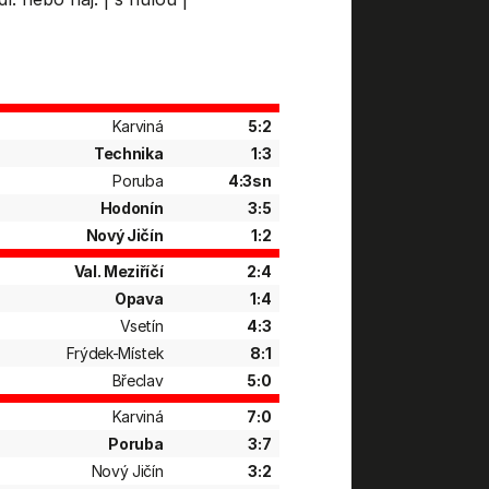
Karviná
5:2
Technika
1:3
Poruba
4:3sn
Hodonín
3:5
Nový Jičín
1:2
Val. Meziříčí
2:4
Opava
1:4
Vsetín
4:3
Frýdek-Místek
8:1
Břeclav
5:0
Karviná
7:0
Poruba
3:7
Nový Jičín
3:2