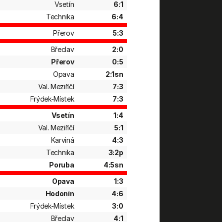
Vsetín
6:1
Technika
6:4
Přerov
5:3
Břeclav
2:0
Přerov
0:5
Opava
2:1sn
Val. Meziříčí
7:3
Frýdek-Místek
7:3
Vsetín
1:4
Val. Meziříčí
5:1
Karviná
4:3
Technika
3:2p
Poruba
4:5sn
Opava
1:3
Hodonín
4:6
Frýdek-Místek
3:0
Břeclav
4:1