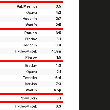
Val. Meziříčí
3:5
Opava
4:2
Hodonín
2:7
Vsetín
2:5
Poruba
3:5
Břeclav
5:1
Hodonín
3:4
Frýdek-Místek
4:3sn
Přerov
1:5
Břeclav
4:0
Opava
2:1
Technika
6:4
Karviná
7:3
Vsetín
4:5p
Nový Jičín
5:1
Frýdek-Místek
6:3