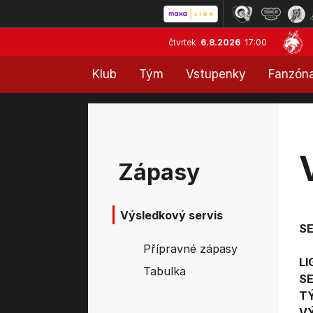
čtvrtek
6.8.2026
17:00
Klub
Tým
Vstupenky
Fanzón
Zápasy
Výsledkový servis
S
Přípravné zápasy
LI
Tabulka
SE
T
V