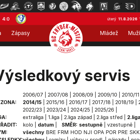
4:0
úterý
11.8.2026
a
Zápasy
Mládež
Muži
Výsledkový servis
2006/07
|
2007/08
|
2008/09
|
2009/10
|
2010/11
EZONA:
2014/15
|
2015/16
|
2016/17
|
2017/18
|
2018/19
|
2022/23
|
2023/24
|
2024/25
|
2025/26
|
GA:
extraliga
|
1.liga
|
2.liga západ
|
2.liga střed
|
2.lig
ŘADIT:
kolo
|
datum
|
SMĚR:
sestupně
|
vzestupně
|
ÝM:
všechny
BRE
FRM
HOD
NJI
OPA
POR
PRE
SKK
ÝSLEDKY:
všechny
|
remízy
|
výhry v prodl.
|
nájezdy
|
pro