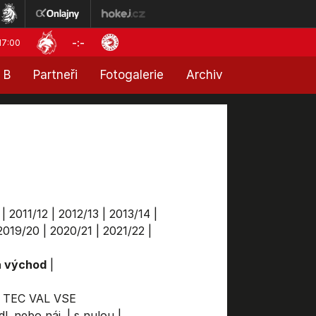
-:-
17:00
 B
Partneři
Fotogalerie
Archiv
|
2011/12
|
2012/13
|
2013/14
|
2019/20
|
2020/21
|
2021/22
|
a východ
|
TEC
VAL
VSE
dl. nebo náj.
|
s nulou
|