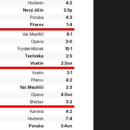
Hodonín
4:2
Nový Jičín
2:3p
Poruba
4:3
Přerov
1:4
Val. Meziříčí
8:1
Opava
3:0
Frýdek-Místek
10:1
Technika
2:5
Vsetín
2:3sn
Vsetín
3:1
Přerov
4:2
Val. Meziříčí
2:3
Opava
4:3sn
Břeclav
3:2
Karviná
4:2
Hodonín
7:4
Poruba
3:4sn