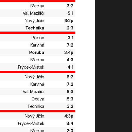
Břeclav
3:2
Val. Meziříčí
5:1
Nový Jičín
3:2p
Technika
2:3
Přerov
3:1
Karviná
7:2
Poruba
3:4p
Břeclav
4:3
Frýdek-Místek
4:1
Nový Jičín
6:2
Karviná
7:2
Val. Meziříčí
6:3
Opava
5:3
Technika
3:2
Nový Jičín
4:3p
Frýdek-Místek
8:4
Břeclav
2:0