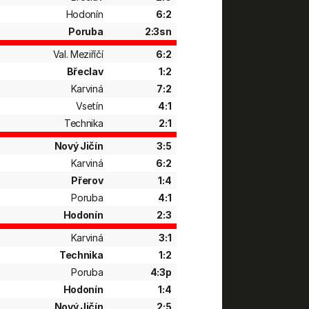
Hodonín
6:2
Poruba
2:3sn
Val. Meziříčí
6:2
Břeclav
1:2
Karviná
7:2
Vsetín
4:1
Technika
2:1
Nový Jičín
3:5
Karviná
6:2
Přerov
1:4
Poruba
4:1
Hodonín
2:3
Karviná
3:1
Technika
1:2
Poruba
4:3p
Hodonín
1:4
Nový Jičín
2:5