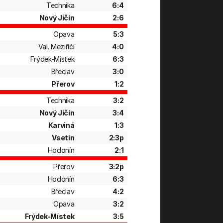
Technika
6:4
Nový Jičín
2:6
Opava
5:3
Val. Meziříčí
4:0
Frýdek-Místek
6:3
Břeclav
3:0
Přerov
1:2
Technika
3:2
Nový Jičín
3:4
Karviná
1:3
Vsetín
2:3p
Hodonín
2:1
Přerov
3:2p
Hodonín
6:3
Břeclav
4:2
Opava
3:2
Frýdek-Místek
3:5