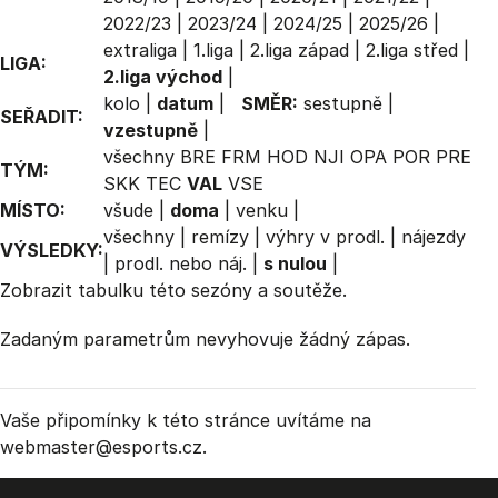
2022/23
|
2023/24
|
2024/25
|
2025/26
|
extraliga
|
1.liga
|
2.liga západ
|
2.liga střed
|
LIGA:
2.liga východ
|
kolo
|
datum
|
SMĚR:
sestupně
|
SEŘADIT:
vzestupně
|
všechny
BRE
FRM
HOD
NJI
OPA
POR
PRE
TÝM:
SKK
TEC
VAL
VSE
MÍSTO:
všude
|
doma
|
venku
|
všechny
|
remízy
|
výhry v prodl.
|
nájezdy
VÝSLEDKY:
|
prodl. nebo náj.
|
s nulou
|
Zobrazit
tabulku
této sezóny a soutěže.
Zadaným parametrům nevyhovuje žádný zápas.
Vaše připomínky k této stránce uvítáme na
webmaster
@esports.cz.