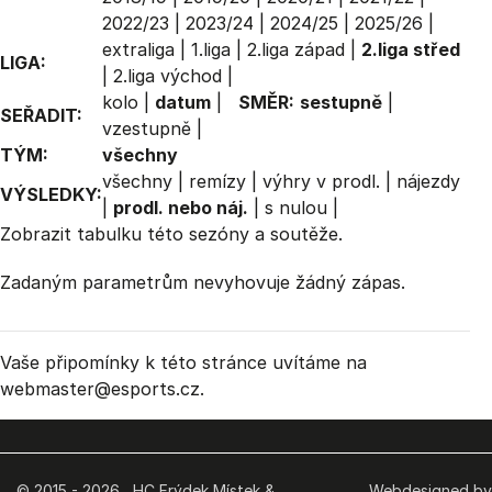
2022/23
|
2023/24
|
2024/25
|
2025/26
|
extraliga
|
1.liga
|
2.liga západ
|
2.liga střed
LIGA:
|
2.liga východ
|
kolo
|
datum
|
SMĚR:
sestupně
|
SEŘADIT:
vzestupně
|
TÝM:
všechny
všechny
|
remízy
|
výhry v prodl.
|
nájezdy
VÝSLEDKY:
|
prodl. nebo náj.
|
s nulou
|
Zobrazit
tabulku
této sezóny a soutěže.
Zadaným parametrům nevyhovuje žádný zápas.
Vaše připomínky k této stránce uvítáme na
webmaster
@esports.cz.
© 2015 - 2026 HC Frýdek Místek &
Webdesigned by