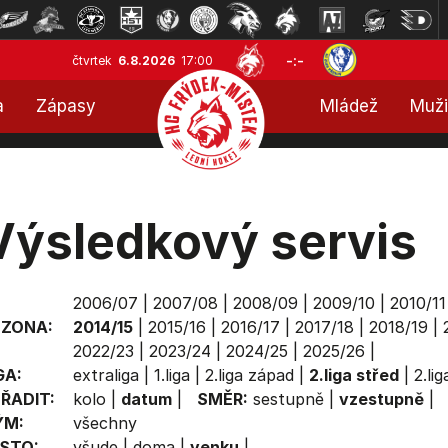
-:-
čtvrtek
6.8.2026
17:00
a
Zápasy
Mládež
Muži
Výsledkový servis
2006/07
|
2007/08
|
2008/09
|
2009/10
|
2010/11
EZONA:
2014/15
|
2015/16
|
2016/17
|
2017/18
|
2018/19
|
2022/23
|
2023/24
|
2024/25
|
2025/26
|
GA:
extraliga
|
1.liga
|
2.liga západ
|
2.liga střed
|
2.li
ŘADIT:
kolo
|
datum
|
SMĚR:
sestupně
|
vzestupně
|
ÝM:
všechny
STO:
všude
|
doma
|
venku
|