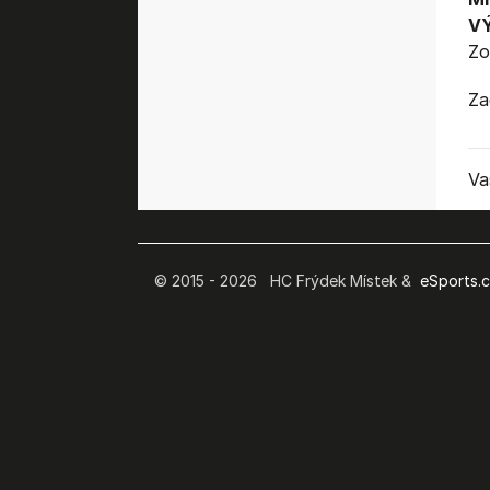
V
Zo
Za
Va
© 2015 - 2026 HC Frýdek Místek &
eSports.cz