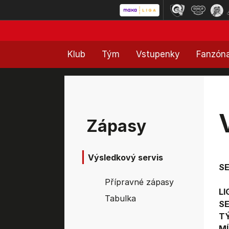
Klub
Tým
Vstupenky
Fanzón
Zápasy
Výsledkový servis
S
Přípravné zápasy
LI
Tabulka
SE
T
MÍ