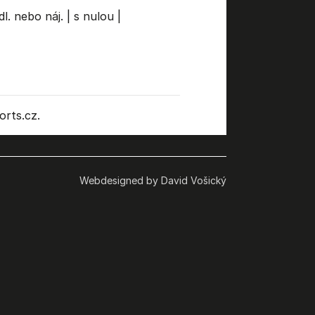
dl. nebo náj.
|
s nulou
|
rts.cz.
Webdesigned by David Vošický