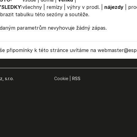
ÝSLEDKY:
všechny
|
remízy
|
výhry v prodl.
|
nájezdy
|
pro
brazit
tabulku
této sezóny a soutěže.
daným parametrům nevyhovuje žádný zápas.
še připomínky k této stránce uvítáme na webmaster
@espo
, s.r.o.
Cookie |
RSS