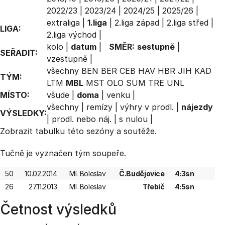
2022/23
|
2023/24
|
2024/25
|
2025/26
|
extraliga
|
1.liga
|
2.liga západ
|
2.liga střed
|
LIGA:
2.liga východ
|
kolo
|
datum
|
SMĚR:
sestupně
|
SEŘADIT:
vzestupně
|
všechny
BEN
BER
CEB
HAV
HBR
JIH
KAD
TÝM:
LTM
MBL
MST
OLO
SUM
TRE
UNL
MÍSTO:
všude
|
doma
|
venku
|
všechny
|
remízy
|
výhry v prodl.
|
nájezdy
VÝSLEDKY:
|
prodl. nebo náj.
|
s nulou
|
Zobrazit
tabulku
této sezóny a soutěže.
Tučně je vyznačen tým soupeře.
50
10.02.2014
Ml. Boleslav
Č.Budějovice
4:3sn
26
27.11.2013
Ml. Boleslav
Třebíč
4:5sn
Četnost výsledků