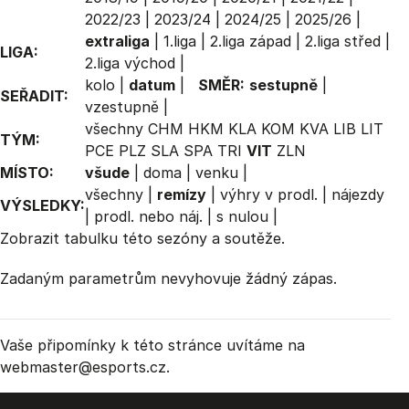
2022/23
|
2023/24
|
2024/25
|
2025/26
|
extraliga
|
1.liga
|
2.liga západ
|
2.liga střed
|
LIGA:
2.liga východ
|
kolo
|
datum
|
SMĚR:
sestupně
|
SEŘADIT:
vzestupně
|
všechny
CHM
HKM
KLA
KOM
KVA
LIB
LIT
TÝM:
PCE
PLZ
SLA
SPA
TRI
VIT
ZLN
MÍSTO:
všude
|
doma
|
venku
|
všechny
|
remízy
|
výhry v prodl.
|
nájezdy
VÝSLEDKY:
|
prodl. nebo náj.
|
s nulou
|
Zobrazit
tabulku
této sezóny a soutěže.
Zadaným parametrům nevyhovuje žádný zápas.
Vaše připomínky k této stránce uvítáme na
webmaster
@esports.cz.