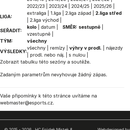
2022/23
|
2023/24
|
2024/25
|
2025/26
|
extraliga
|
1.liga
|
2.liga západ
|
2.liga střed
LIGA:
|
2.liga východ
|
kolo
|
datum
|
SMĚR:
sestupně
|
SEŘADIT:
vzestupně
|
TÝM:
všechny
všechny
|
remízy
|
výhry v prodl.
|
nájezdy
VÝSLEDKY:
|
prodl. nebo náj.
|
s nulou
|
Zobrazit
tabulku
této sezóny a soutěže.
Zadaným parametrům nevyhovuje žádný zápas.
Vaše připomínky k této stránce uvítáme na
webmaster
@esports.cz.
© 2015 - 2026 HC Frýdek Místek &
Webdesigned by