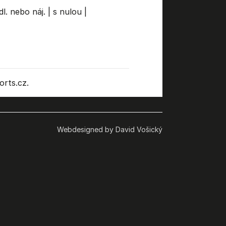
dl. nebo náj.
|
s nulou
|
rts.cz.
Webdesigned by David Vošický