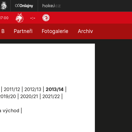
-:-
17:00
 B
Partneři
Fotogalerie
Archiv
|
2011/12
|
2012/13
|
2013/14
|
2019/20
|
2020/21
|
2021/22
|
ga východ
|