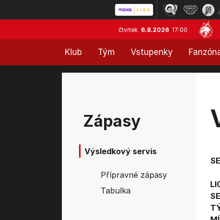
čtvrtek
6.8.2026
17:00
Klub
Tým
Vstupenky
Fanzón
Zápasy
Výsledkový servis
S
Přípravné zápasy
LI
Tabulka
SE
T
MÍ