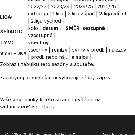
2022/23
|
2023/24
|
2024/25
|
2025/26
|
extraliga
|
1.liga
|
2.liga západ
|
2.liga střed
LIGA:
|
2.liga východ
|
kolo
|
datum
|
SMĚR:
sestupně
|
SEŘADIT:
vzestupně
|
TÝM:
všechny
všechny
|
remízy
|
výhry v prodl.
|
nájezdy
VÝSLEDKY:
|
prodl. nebo náj.
|
s nulou
|
Zobrazit
tabulku
této sezóny a soutěže.
Zadaným parametrům nevyhovuje žádný zápas.
Vaše připomínky k této stránce uvítáme na
webmaster
@esports.cz.
© 2015 - 2026 HC Frýdek Místek &
Webdesigned by