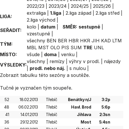
2022/23
|
2023/24
|
2024/25
|
2025/26
|
extraliga
|
1.liga
|
2.liga západ
|
2.liga střed
|
LIGA:
2.liga východ
|
kolo
|
datum
|
SMĚR:
sestupně
|
SEŘADIT:
vzestupně
|
všechny
BEN
BER
HBR
HKR
JIH
KAD
LTM
TÝM:
MBL
MST
OLO
PIS
SUM
TRE
UNL
MÍSTO:
všude
|
doma
|
venku
|
všechny
|
remízy
|
výhry v prodl.
|
nájezdy
VÝSLEDKY:
|
prodl. nebo náj.
|
s nulou
|
Zobrazit
tabulku
této sezóny a soutěže.
Tučně je vyznačen tým soupeře.
52
18.02.2013
Třebíč
Benátky n/J
3:2p
48
06.02.2013
Třebíč
Havl. Brod
5:6p
41
14.01.2013
Třebíč
Jihlava
2:3sn
36
29.12.2012
Třebíč
Most
5:4sn