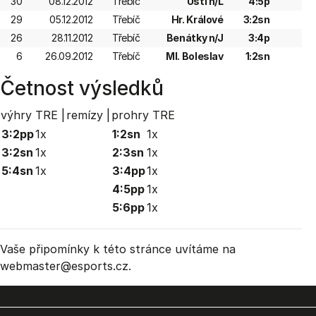
30
08.12.2012
Třebíč
Ústí n/L
4:5p
29
05.12.2012
Třebíč
Hr. Králové
3:2sn
26
28.11.2012
Třebíč
Benátky n/J
3:4p
6
26.09.2012
Třebíč
Ml. Boleslav
1:2sn
Četnost výsledků
výhry TRE |
remízy |
prohry TRE
3:2pp
1x
1:2sn
1x
3:2sn
1x
2:3sn
1x
5:4sn
1x
3:4pp
1x
4:5pp
1x
5:6pp
1x
Vaše připomínky k této stránce uvítáme na
webmaster
@esports.cz.