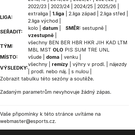
2022/23
|
2023/24
|
2024/25
|
2025/26
|
extraliga
|
1.liga
|
2.liga západ
|
2.liga střed
|
LIGA:
2.liga východ
|
kolo
|
datum
|
SMĚR:
sestupně
|
SEŘADIT:
vzestupně
|
všechny
BEN
BER
HBR
HKR
JIH
KAD
LTM
TÝM:
MBL
MST
OLO
PIS
SUM
TRE
UNL
MÍSTO:
všude
|
doma
|
venku
|
všechny
|
remízy
|
výhry v prodl.
|
nájezdy
VÝSLEDKY:
|
prodl. nebo náj.
|
s nulou
|
Zobrazit
tabulku
této sezóny a soutěže.
Zadaným parametrům nevyhovuje žádný zápas.
Vaše připomínky k této stránce uvítáme na
webmaster
@esports.cz.