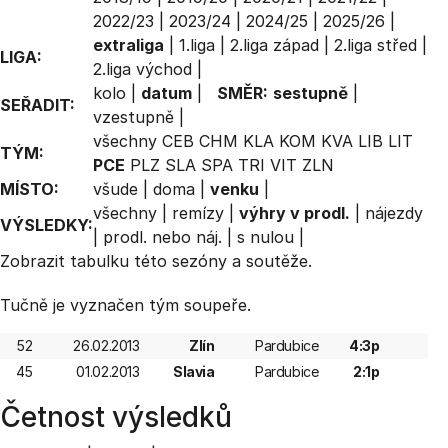
2022/23
|
2023/24
|
2024/25
|
2025/26
|
extraliga
|
1.liga
|
2.liga západ
|
2.liga střed
|
LIGA:
2.liga východ
|
kolo
|
datum
|
SMĚR:
sestupně
|
SEŘADIT:
vzestupně
|
všechny
CEB
CHM
KLA
KOM
KVA
LIB
LIT
TÝM:
PCE
PLZ
SLA
SPA
TRI
VIT
ZLN
MÍSTO:
všude
|
doma
|
venku
|
všechny
|
remízy
|
výhry v prodl.
|
nájezdy
VÝSLEDKY:
|
prodl. nebo náj.
|
s nulou
|
Zobrazit
tabulku
této sezóny a soutěže.
Tučně je vyznačen tým soupeře.
52
26.02.2013
Zlín
Pardubice
4:3p
45
01.02.2013
Slavia
Pardubice
2:1p
Četnost výsledků