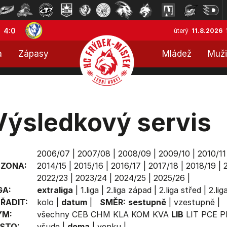
4:0
úterý
11.8.2026
a
Zápasy
Mládež
Muži
Výsledkový servis
2006/07
|
2007/08
|
2008/09
|
2009/10
|
2010/11
EZONA:
2014/15
|
2015/16
|
2016/17
|
2017/18
|
2018/19
|
2022/23
|
2023/24
|
2024/25
|
2025/26
|
GA:
extraliga
|
1.liga
|
2.liga západ
|
2.liga střed
|
2.li
ŘADIT:
kolo
|
datum
|
SMĚR:
sestupně
|
vzestupně
|
ÝM:
všechny
CEB
CHM
KLA
KOM
KVA
LIB
LIT
PCE
P
STO:
všude
|
doma
|
venku
|