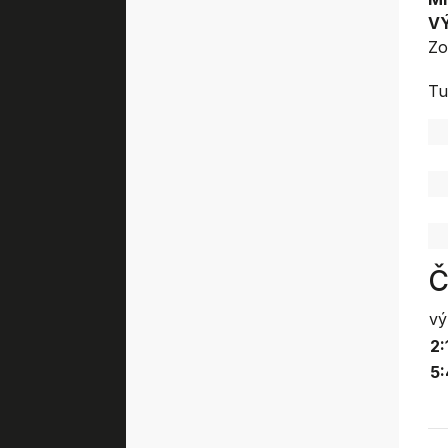
V
Zo
Tu
Č
vý
2:
5: