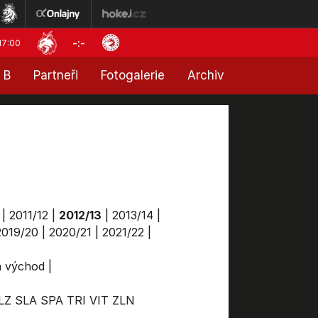
-:-
17:00
 B
Partneři
Fotogalerie
Archiv
|
2011/12
|
2012/13
|
2013/14
|
2019/20
|
2020/21
|
2021/22
|
ga východ
|
LZ
SLA
SPA
TRI
VIT
ZLN