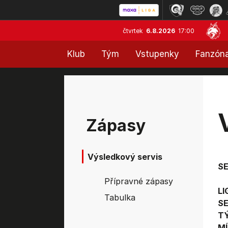
čtvrtek
6.8.2026
17:00
Klub
Tým
Vstupenky
Fanzón
Zápasy
Výsledkový servis
S
Přípravné zápasy
LI
Tabulka
SE
T
MÍ