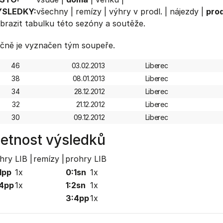
ÝSLEDKY:
všechny
|
remízy
|
výhry v prodl.
|
nájezdy
|
prod
brazit
tabulku
této sezóny a soutěže.
čně je vyznačen tým soupeře.
46
03.02.2013
Liberec
38
08.01.2013
Liberec
34
28.12.2012
Liberec
32
21.12.2012
Liberec
30
09.12.2012
Liberec
etnost výsledků
hry LIB |
remízy |
prohry LIB
1pp
1x
0:1sn
1x
4pp
1x
1:2sn
1x
3:4pp
1x