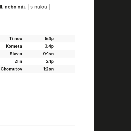
l. nebo náj.
|
s nulou
|
Třinec
5:4p
Kometa
3:4p
Slavia
0:1sn
Zlín
2:1p
Chomutov
1:2sn