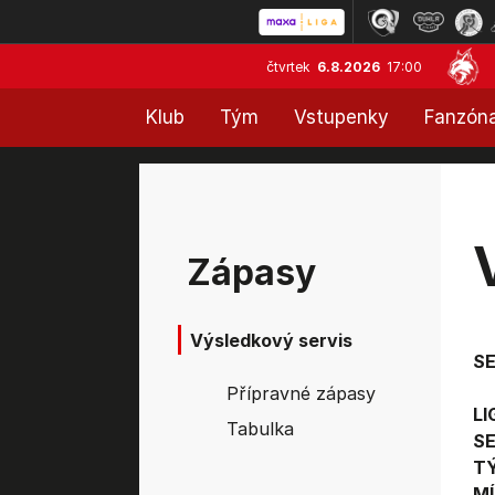
čtvrtek
6.8.2026
17:00
Klub
Tým
Vstupenky
Fanzón
Zápasy
Výsledkový servis
S
Přípravné zápasy
LI
Tabulka
SE
T
MÍ