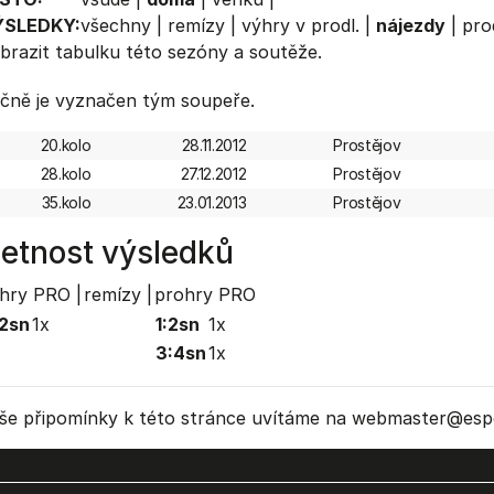
ÝSLEDKY:
všechny
|
remízy
|
výhry v prodl.
|
nájezdy
|
pro
brazit
tabulku
této sezóny a soutěže.
čně je vyznačen tým soupeře.
20.kolo
28.11.2012
Prostějov
28.kolo
27.12.2012
Prostějov
35.kolo
23.01.2013
Prostějov
etnost výsledků
hry PRO |
remízy |
prohry PRO
2sn
1x
1:2sn
1x
3:4sn
1x
še připomínky k této stránce uvítáme na webmaster
@espo