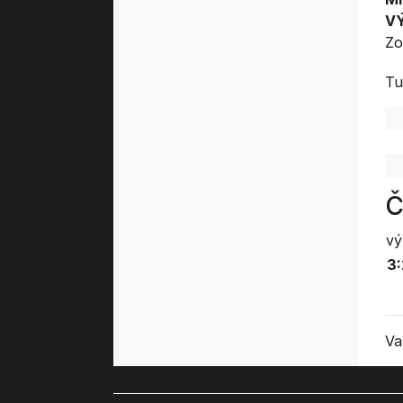
V
Zo
Tu
Č
vý
3:
Va