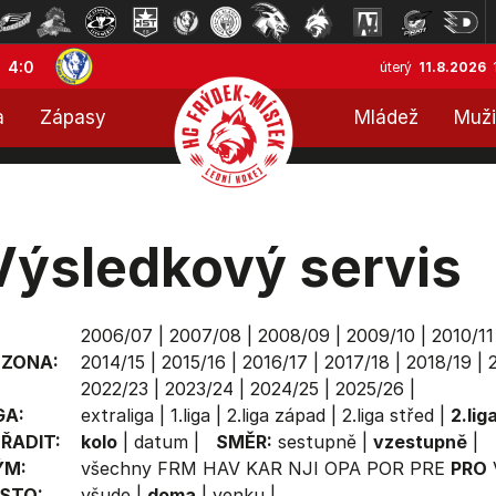
4:0
úterý
11.8.2026
a
Zápasy
Mládež
Muži
Výsledkový servis
2006/07
|
2007/08
|
2008/09
|
2009/10
|
2010/11
EZONA:
2014/15
|
2015/16
|
2016/17
|
2017/18
|
2018/19
|
2022/23
|
2023/24
|
2024/25
|
2025/26
|
GA:
extraliga
|
1.liga
|
2.liga západ
|
2.liga střed
|
2.lig
ŘADIT:
kolo
|
datum
|
SMĚR:
sestupně
|
vzestupně
|
ÝM:
všechny
FRM
HAV
KAR
NJI
OPA
POR
PRE
PRO
STO:
všude
|
doma
|
venku
|