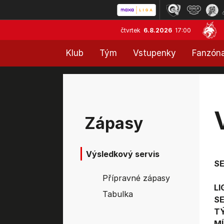
čtvrtek
6.8.2026
17:00
Klub
Tým
Vstupenky
Fanzón
Zápasy
Výsledkový servis
S
Přípravné zápasy
LI
Tabulka
SE
T
MÍ