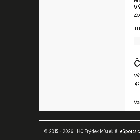
V
Zo
Tu
Č
vý
4:
Va
© 2015 - 2026 HC Frýdek Místek &
eSports.cz