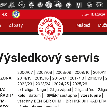
4:0
úterý
11.8.2026
a
Zápasy
Mládež
Muži
Výsledkový servis
2006/07
|
2007/08
|
2008/09
|
2009/10
|
2010/11
EZONA:
2014/15
|
2015/16
|
2016/17
|
2017/18
|
2018/19
|
2022/23
|
2023/24
|
2024/25
|
2025/26
|
GA:
extraliga
|
1.liga
|
2.liga západ
|
2.liga střed
|
2.lig
ŘADIT:
kolo
|
datum
|
SMĚR:
sestupně
|
vzestupně
|
ÝM:
všechny
BEN
BER
CHM
HBR
HKR
JIH
KAD
LTM
STO:
všude
|
doma
|
venku
|