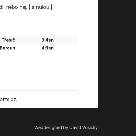
dl. nebo náj.
|
s nulou
|
Třebíč
3:4sn
Beroun
4:3sn
rts.cz.
Webdesigned by David Vošický