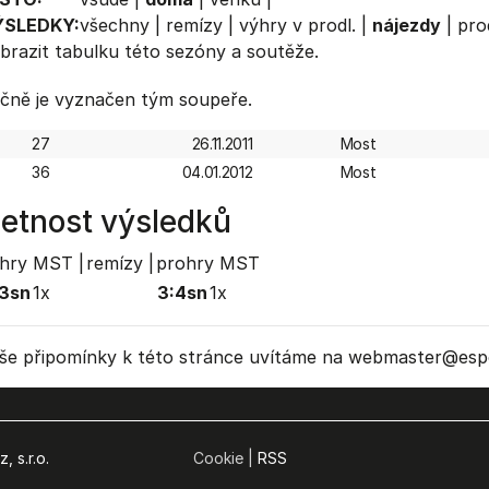
ÝSLEDKY:
všechny
|
remízy
|
výhry v prodl.
|
nájezdy
|
pro
brazit
tabulku
této sezóny a soutěže.
čně je vyznačen tým soupeře.
27
26.11.2011
Most
36
04.01.2012
Most
etnost výsledků
hry MST |
remízy |
prohry MST
3sn
1x
3:4sn
1x
še připomínky k této stránce uvítáme na webmaster
@espo
, s.r.o.
Cookie |
RSS