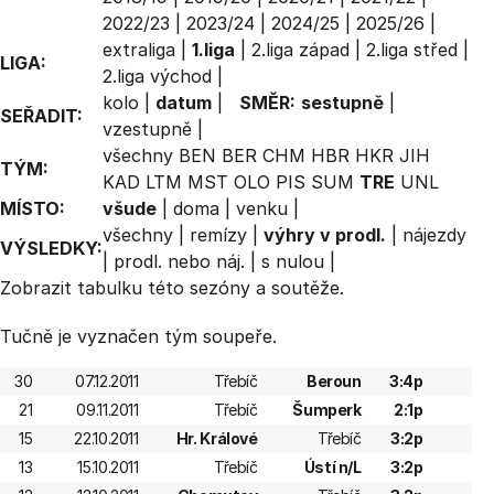
2022/23
|
2023/24
|
2024/25
|
2025/26
|
extraliga
|
1.liga
|
2.liga západ
|
2.liga střed
|
LIGA:
2.liga východ
|
kolo
|
datum
|
SMĚR:
sestupně
|
SEŘADIT:
vzestupně
|
všechny
BEN
BER
CHM
HBR
HKR
JIH
TÝM:
KAD
LTM
MST
OLO
PIS
SUM
TRE
UNL
MÍSTO:
všude
|
doma
|
venku
|
všechny
|
remízy
|
výhry v prodl.
|
nájezdy
VÝSLEDKY:
|
prodl. nebo náj.
|
s nulou
|
Zobrazit
tabulku
této sezóny a soutěže.
Tučně je vyznačen tým soupeře.
30
07.12.2011
Třebíč
Beroun
3:4p
21
09.11.2011
Třebíč
Šumperk
2:1p
15
22.10.2011
Hr. Králové
Třebíč
3:2p
13
15.10.2011
Třebíč
Ústí n/L
3:2p