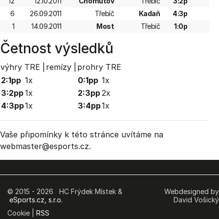
12
12.10.2011
Chomutov
Třebíč
3:2p
6
26.09.2011
Třebíč
Kadaň
4:3p
1
14.09.2011
Most
Třebíč
1:0p
Četnost výsledků
výhry TRE |
remízy |
prohry TRE
2:1pp
1x
0:1pp
1x
3:2pp
1x
2:3pp
2x
4:3pp
1x
3:4pp
1x
Vaše připomínky k této stránce uvítáme na
webmaster
@esports.cz.
© 2015 - 2026 HC Frýdek Místek &
Webdesigned by
eSports.cz, s.r.o.
David Vošický
Cookie |
RSS