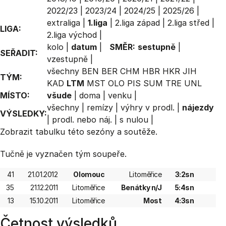
2022/23
|
2023/24
|
2024/25
|
2025/26
|
extraliga
|
1.liga
|
2.liga západ
|
2.liga střed
|
LIGA:
2.liga východ
|
kolo
|
datum
|
SMĚR:
sestupně
|
SEŘADIT:
vzestupně
|
všechny
BEN
BER
CHM
HBR
HKR
JIH
TÝM:
KAD
LTM
MST
OLO
PIS
SUM
TRE
UNL
MÍSTO:
všude
|
doma
|
venku
|
všechny
|
remízy
|
výhry v prodl.
|
nájezdy
VÝSLEDKY:
|
prodl. nebo náj.
|
s nulou
|
Zobrazit
tabulku
této sezóny a soutěže.
Tučně je vyznačen tým soupeře.
41
21.01.2012
Olomouc
Litoměřice
3:2sn
35
21.12.2011
Litoměřice
Benátky n/J
5:4sn
13
15.10.2011
Litoměřice
Most
4:3sn
Četnost výsledků