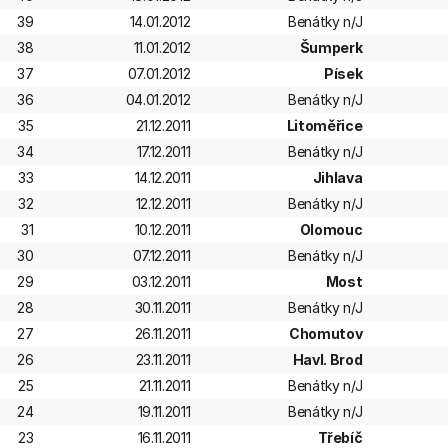
39
14.01.2012
Benátky n/J
38
11.01.2012
Šumperk
37
07.01.2012
Písek
36
04.01.2012
Benátky n/J
35
21.12.2011
Litoměřice
34
17.12.2011
Benátky n/J
33
14.12.2011
Jihlava
32
12.12.2011
Benátky n/J
31
10.12.2011
Olomouc
30
07.12.2011
Benátky n/J
29
03.12.2011
Most
28
30.11.2011
Benátky n/J
27
26.11.2011
Chomutov
26
23.11.2011
Havl. Brod
25
21.11.2011
Benátky n/J
24
19.11.2011
Benátky n/J
23
16.11.2011
Třebíč