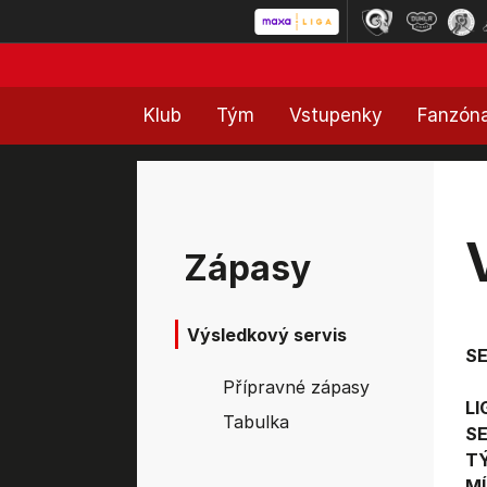
Klub
Tým
Vstupenky
Fanzón
Zápasy
Výsledkový servis
S
Přípravné zápasy
LI
Tabulka
SE
T
MÍ