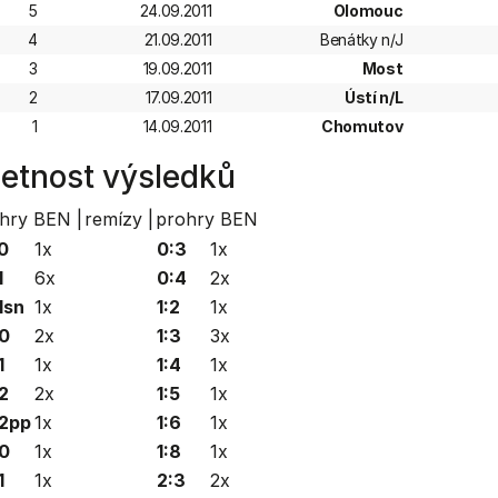
5
24.09.2011
Olomouc
4
21.09.2011
Benátky n/J
3
19.09.2011
Most
2
17.09.2011
Ústí n/L
1
14.09.2011
Chomutov
etnost výsledků
hry BEN |
remízy |
prohry BEN
0
1x
0:3
1x
1
6x
0:4
2x
1sn
1x
1:2
1x
0
2x
1:3
3x
1
1x
1:4
1x
2
2x
1:5
1x
2pp
1x
1:6
1x
0
1x
1:8
1x
1
1x
2:3
2x