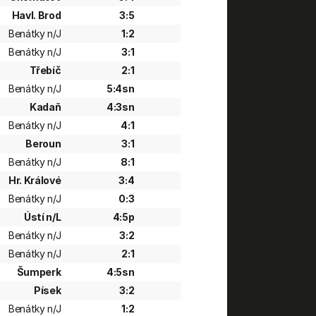
Havl. Brod
3:5
Benátky n/J
1:2
Benátky n/J
3:1
Třebíč
2:1
Benátky n/J
5:4sn
Kadaň
4:3sn
Benátky n/J
4:1
Beroun
3:1
Benátky n/J
8:1
Hr. Králové
3:4
Benátky n/J
0:3
Ústí n/L
4:5p
Benátky n/J
3:2
Benátky n/J
2:1
Šumperk
4:5sn
Písek
3:2
Benátky n/J
1:2