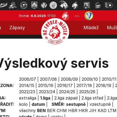
-:-
čtvrtek
6.8.2026
17:00
a
Zápasy
Mládež
Muži
Výsledkový servis
2006/07
|
2007/08
|
2008/09
|
2009/10
|
2010/11
EZONA:
2014/15
|
2015/16
|
2016/17
|
2017/18
|
2018/19
|
2022/23
|
2023/24
|
2024/25
|
2025/26
|
GA:
extraliga
|
1.liga
|
2.liga západ
|
2.liga střed
|
2.lig
ŘADIT:
kolo
|
datum
|
SMĚR:
sestupně
|
vzestupně
|
ÝM:
všechny
BEN
BER
CHM
HBR
HKR
JIH
KAD
LTM
STO:
všude
|
doma
|
venku
|