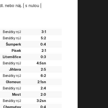
dl. nebo náj.
|
s nulou
|
Benátky n/J
3:1
Benátky n/J
5:2
Šumperk
0:4
Písek
2:1
Litoměřice
0:3
Benátky n/J
4:5sn
Jihlava
2:5
Benátky n/J
6:2
Olomouc
2:1sn
Benátky n/J
2:4
Most
2:0
Benátky n/J
3:2sn
Chomutov
0:4