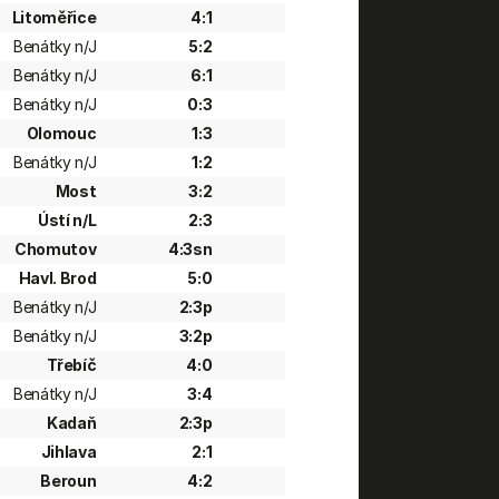
Litoměřice
4:1
Benátky n/J
5:2
Benátky n/J
6:1
Benátky n/J
0:3
Olomouc
1:3
Benátky n/J
1:2
Most
3:2
Ústí n/L
2:3
Chomutov
4:3sn
Havl. Brod
5:0
Benátky n/J
2:3p
Benátky n/J
3:2p
Třebíč
4:0
Benátky n/J
3:4
Kadaň
2:3p
Jihlava
2:1
Beroun
4:2