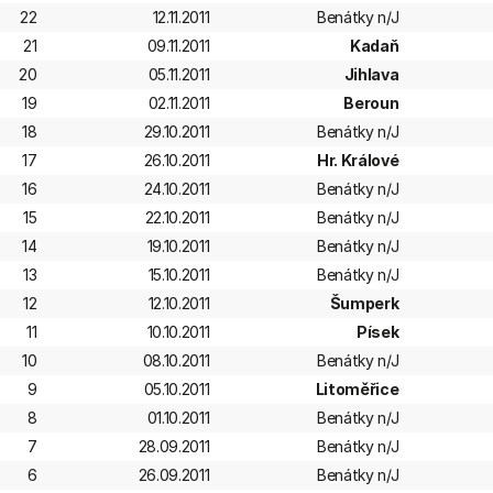
22
12.11.2011
Benátky n/J
21
09.11.2011
Kadaň
20
05.11.2011
Jihlava
19
02.11.2011
Beroun
18
29.10.2011
Benátky n/J
17
26.10.2011
Hr. Králové
16
24.10.2011
Benátky n/J
15
22.10.2011
Benátky n/J
14
19.10.2011
Benátky n/J
13
15.10.2011
Benátky n/J
12
12.10.2011
Šumperk
11
10.10.2011
Písek
10
08.10.2011
Benátky n/J
9
05.10.2011
Litoměřice
8
01.10.2011
Benátky n/J
7
28.09.2011
Benátky n/J
6
26.09.2011
Benátky n/J