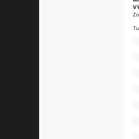
V
Zo
Tu