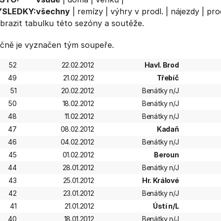
ÝSLEDKY:
všechny
|
remízy
|
výhry v prodl.
|
nájezdy
|
pro
brazit
tabulku
této sezóny a soutěže.
čně je vyznačen tým soupeře.
52
22.02.2012
Havl. Brod
49
21.02.2012
Třebíč
51
20.02.2012
Benátky n/J
50
18.02.2012
Benátky n/J
48
11.02.2012
Benátky n/J
47
08.02.2012
Kadaň
46
04.02.2012
Benátky n/J
45
01.02.2012
Beroun
44
28.01.2012
Benátky n/J
43
25.01.2012
Hr. Králové
42
23.01.2012
Benátky n/J
41
21.01.2012
Ústí n/L
40
18.01.2012
Benátky n/J