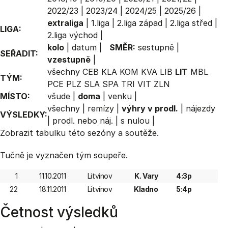
2022/23
|
2023/24
|
2024/25
|
2025/26
|
extraliga
|
1.liga
|
2.liga západ
|
2.liga střed
|
LIGA:
2.liga východ
|
kolo
|
datum
|
SMĚR:
sestupně
|
SEŘADIT:
vzestupně
|
všechny
CEB
KLA
KOM
KVA
LIB
LIT
MBL
TÝM:
PCE
PLZ
SLA
SPA
TRI
VIT
ZLN
MÍSTO:
všude
|
doma
|
venku
|
všechny
|
remízy
|
výhry v prodl.
|
nájezdy
VÝSLEDKY:
|
prodl. nebo náj.
|
s nulou
|
Zobrazit
tabulku
této sezóny a soutěže.
Tučně je vyznačen tým soupeře.
1
11.10.2011
Litvínov
K. Vary
4:3p
22
18.11.2011
Litvínov
Kladno
5:4p
Četnost výsledků