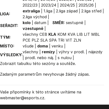
2022/23
|
2023/24
|
2024/25
|
2025/26
|
extraliga
|
1.liga
|
2.liga západ
|
2.liga střed
|
LIGA:
2.liga východ
|
kolo
|
datum
|
SMĚR:
sestupně
|
SEŘADIT:
vzestupně
|
všechny
CEB
KLA
KOM
KVA
LIB
LIT
MBL
TÝM:
PCE
PLZ
SLA
SPA
TRI
VIT
ZLN
MÍSTO:
všude
|
doma
|
venku
|
všechny
|
remízy
|
výhry v prodl.
|
nájezdy
VÝSLEDKY:
|
prodl. nebo náj.
|
s nulou
|
Zobrazit
tabulku
této sezóny a soutěže.
Zadaným parametrům nevyhovuje žádný zápas.
Vaše připomínky k této stránce uvítáme na
webmaster
@esports.cz.