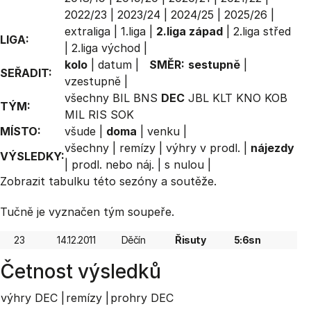
2022/23
|
2023/24
|
2024/25
|
2025/26
|
extraliga
|
1.liga
|
2.liga západ
|
2.liga střed
LIGA:
|
2.liga východ
|
kolo
|
datum
|
SMĚR:
sestupně
|
SEŘADIT:
vzestupně
|
všechny
BIL
BNS
DEC
JBL
KLT
KNO
KOB
TÝM:
MIL
RIS
SOK
MÍSTO:
všude
|
doma
|
venku
|
všechny
|
remízy
|
výhry v prodl.
|
nájezdy
VÝSLEDKY:
|
prodl. nebo náj.
|
s nulou
|
Zobrazit
tabulku
této sezóny a soutěže.
Tučně je vyznačen tým soupeře.
23
14.12.2011
Děčín
Řisuty
5:6sn
Četnost výsledků
výhry DEC |
remízy |
prohry DEC