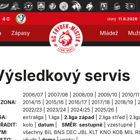
4:0
úterý
11.8.2026
a
Zápasy
Mládež
Muži
Výsledkový servis
2006/07
|
2007/08
|
2008/09
|
2009/10
|
2010/11
EZONA:
2014/15
|
2015/16
|
2016/17
|
2017/18
|
2018/19
|
2022/23
|
2023/24
|
2024/25
|
2025/26
|
GA:
extraliga
|
1.liga
|
2.liga západ
|
2.liga střed
|
2.li
ŘADIT:
kolo
|
datum
|
SMĚR:
sestupně
|
vzestupně
|
ÝM:
všechny
BIL
BNS
DEC
JBL
KLT
KNO
KOB
MIL
R
STO:
všude
|
doma
|
venku
|