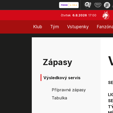
čtvrtek
6.8.2026
17:00
Klub
Tým
Vstupenky
Fanzón
Zápasy
Výsledkový servis
S
Přípravné zápasy
LI
Tabulka
SE
T
MÍ