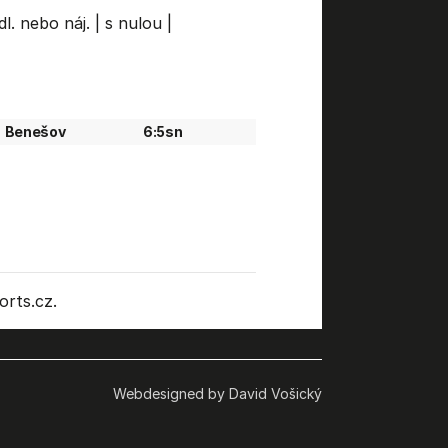
dl. nebo náj.
|
s nulou
|
Benešov
6:5sn
rts.cz.
Webdesigned by David Vošický