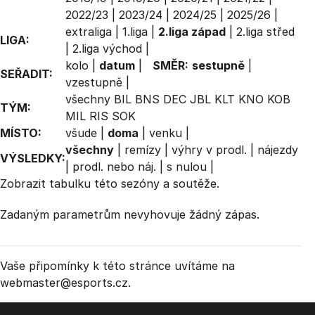
2022/23
|
2023/24
|
2024/25
|
2025/26
|
extraliga
|
1.liga
|
2.liga západ
|
2.liga střed
LIGA:
|
2.liga východ
|
kolo
|
datum
|
SMĚR:
sestupně
|
SEŘADIT:
vzestupně
|
všechny
BIL
BNS
DEC
JBL
KLT
KNO
KOB
TÝM:
MIL
RIS
SOK
MÍSTO:
všude
|
doma
|
venku
|
všechny
|
remízy
|
výhry v prodl.
|
nájezdy
VÝSLEDKY:
|
prodl. nebo náj.
|
s nulou
|
Zobrazit
tabulku
této sezóny a soutěže.
Zadaným parametrům nevyhovuje žádný zápas.
Vaše připomínky k této stránce uvítáme na
webmaster
@esports.cz.