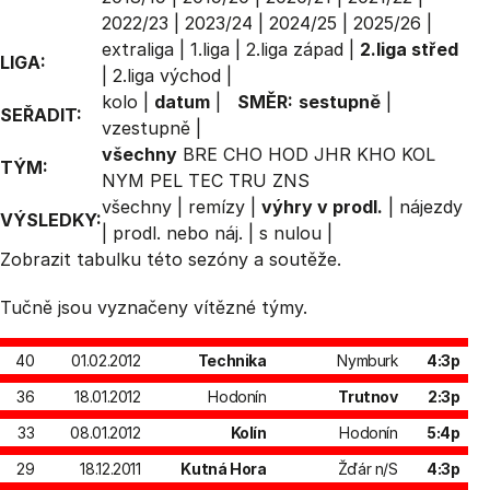
2022/23
|
2023/24
|
2024/25
|
2025/26
|
extraliga
|
1.liga
|
2.liga západ
|
2.liga střed
LIGA:
|
2.liga východ
|
kolo
|
datum
|
SMĚR:
sestupně
|
SEŘADIT:
vzestupně
|
všechny
BRE
CHO
HOD
JHR
KHO
KOL
TÝM:
NYM
PEL
TEC
TRU
ZNS
všechny
|
remízy
|
výhry v prodl.
|
nájezdy
VÝSLEDKY:
|
prodl. nebo náj.
|
s nulou
|
Zobrazit
tabulku
této sezóny a soutěže.
Tučně jsou vyznačeny vítězné týmy.
40
01.02.2012
Technika
Nymburk
4:3p
36
18.01.2012
Hodonín
Trutnov
2:3p
33
08.01.2012
Kolín
Hodonín
5:4p
29
18.12.2011
Kutná Hora
Žďár n/S
4:3p