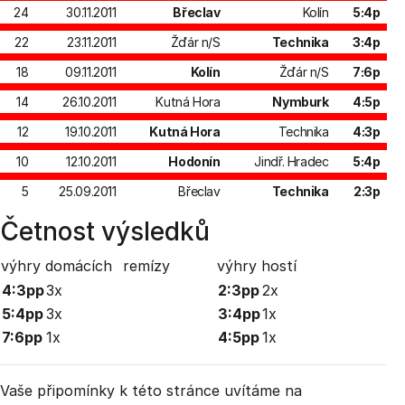
24
30.11.2011
Břeclav
Kolín
5:4p
22
23.11.2011
Žďár n/S
Technika
3:4p
18
09.11.2011
Kolín
Žďár n/S
7:6p
14
26.10.2011
Kutná Hora
Nymburk
4:5p
12
19.10.2011
Kutná Hora
Technika
4:3p
10
12.10.2011
Hodonín
Jindř. Hradec
5:4p
5
25.09.2011
Břeclav
Technika
2:3p
Četnost výsledků
výhry domácích
remízy
výhry hostí
4:3pp
3x
2:3pp
2x
5:4pp
3x
3:4pp
1x
7:6pp
1x
4:5pp
1x
Vaše připomínky k této stránce uvítáme na