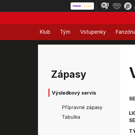
Klub
Tým
Vstupenky
Fanzón
Zápasy
Výsledkový servis
S
Přípravné zápasy
LI
Tabulka
SE
T