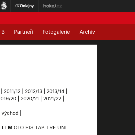
 B
Partneři
Fotogalerie
Archiv
|
2011/12
|
2012/13
|
2013/14
|
2019/20
|
2020/21
|
2021/22
|
a východ
|
D
LTM
OLO
PIS
TAB
TRE
UNL