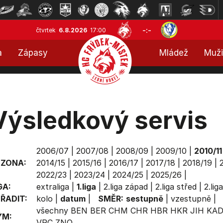
-:-
čtvrtek
6.8.2026
17:00
a
Zápasy
Mládež
Muži
Výsledkový servis
2006/07
|
2007/08
|
2008/09
|
2009/10
|
2010/11
EZONA:
2014/15
|
2015/16
|
2016/17
|
2017/18
|
2018/19
|
2022/23
|
2023/24
|
2024/25
|
2025/26
|
GA:
extraliga
|
1.liga
|
2.liga západ
|
2.liga střed
|
2.lig
ŘADIT:
kolo
|
datum
|
SMĚR:
sestupně
|
vzestupně
|
všechny
BEN
BER
CHM
CHR
HBR
HKR
JIH
KA
ÝM:
VRC
ZNO