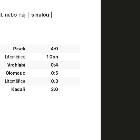
l. nebo náj.
|
s nulou
|
Písek
4:0
Litoměřice
1:0sn
Vrchlabí
0:4
Olomouc
0:5
Litoměřice
0:3
Kadaň
2:0