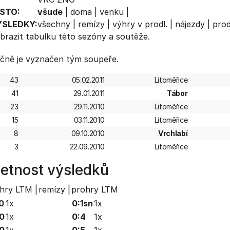
STO:
všude
|
doma
|
venku
|
ÝSLEDKY:
všechny
|
remízy
|
výhry v prodl.
|
nájezdy
|
prod
brazit
tabulku
této sezóny a soutěže.
čně je vyznačen tým soupeře.
43
05.02.2011
Litoměřice
41
29.01.2011
Tábor
23
29.11.2010
Litoměřice
15
03.11.2010
Litoměřice
8
09.10.2010
Vrchlabí
3
22.09.2010
Litoměřice
etnost výsledků
hry LTM |
remízy |
prohry LTM
0
1x
0:1sn
1x
0
1x
0:4
1x