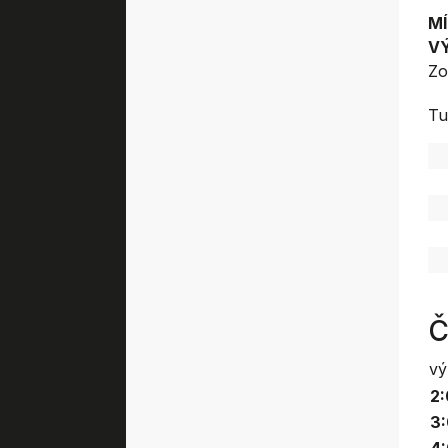
MÍ
V
Zo
Tu
Č
vý
2:
3: