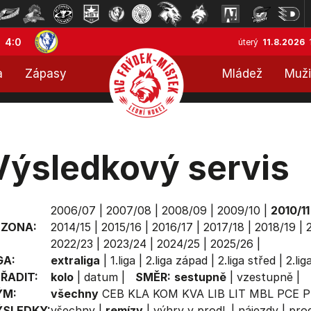
4:0
úterý
11.8.2026
a
Zápasy
Mládež
Muži
Výsledkový servis
2006/07
|
2007/08
|
2008/09
|
2009/10
|
2010/11
EZONA:
2014/15
|
2015/16
|
2016/17
|
2017/18
|
2018/19
|
2022/23
|
2023/24
|
2024/25
|
2025/26
|
GA:
extraliga
|
1.liga
|
2.liga západ
|
2.liga střed
|
2.li
ŘADIT:
kolo
|
datum
|
SMĚR:
sestupně
|
vzestupně
|
ÝM:
všechny
CEB
KLA
KOM
KVA
LIB
LIT
MBL
PCE
P
ÝSLEDKY:
všechny
|
remízy
|
výhry v prodl.
|
nájezdy
|
prod