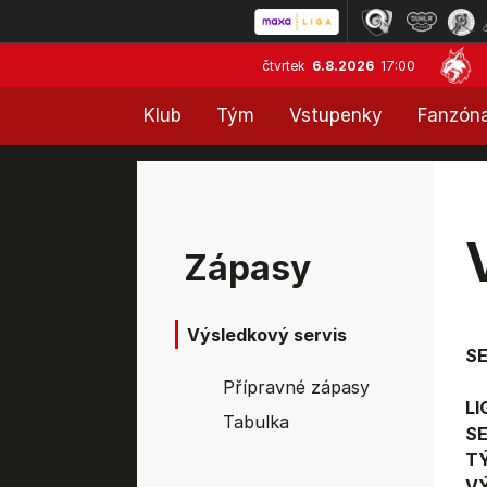
čtvrtek
6.8.2026
17:00
Klub
Tým
Vstupenky
Fanzón
Zápasy
Výsledkový servis
S
Přípravné zápasy
LI
Tabulka
SE
T
V