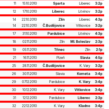
11
15.10.2010
Sparta
Liberec
3:2p
12
17.10.2010
Liberec
Litvínov
3:2p
14
22.10.2010
Zlín
Liberec
4:3p
14
22.10.2010
Č.Budějovice
Vítkovice
3:2p
17
31.10.2010
Pardubice
Litvínov
4:3p
18
02.11.2010
Zlín
Ml. Boleslav
2:3p
19
05.11.2010
Třinec
Zlín
2:1p
21
16.11.2010
Plzeň
Slavia
4:5p
25
28.11.2010
Č.Budějovice
K. Vary
3:2p
26
30.11.2010
Slavia
Kometa
3:4p
29
07.12.2010
Pardubice
K. Vary
3:4p
30
10.12.2010
K. Vary
Vítkovice
3:4p
31
12.12.2010
Pardubice
Liberec
2:3p
32
22.12.2010
K. Vary
Kladno
3:4p