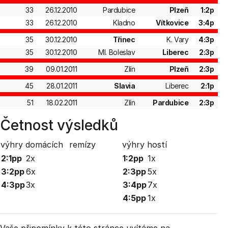
33
26.12.2010
Pardubice
Plzeň
1:2p
33
26.12.2010
Kladno
Vítkovice
3:4p
35
30.12.2010
Třinec
K. Vary
4:3p
35
30.12.2010
Ml. Boleslav
Liberec
2:3p
39
09.01.2011
Zlín
Plzeň
2:3p
45
28.01.2011
Slavia
Liberec
2:1p
51
18.02.2011
Zlín
Pardubice
2:3p
Četnost výsledků
výhry domácích
remízy
výhry hostí
2:1pp
2x
1:2pp
1x
3:2pp
6x
2:3pp
5x
4:3pp
3x
3:4pp
7x
4:5pp
1x