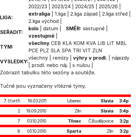
2022/23
|
2023/24
|
2024/25
|
2025/26
|
extraliga
|
1.liga
|
2.liga západ
|
2.liga střed
|
LIGA:
2.liga východ
|
kolo
|
datum
|
SMĚR:
sestupně
|
SEŘADIT:
vzestupně
|
všechny
CEB
KLA
KOM
KVA
LIB
LIT
MBL
TÝM:
PCE
PLZ
SLA
SPA
TRI
VIT
ZLN
všechny
|
remízy
|
výhry v prodl.
|
nájezdy
VÝSLEDKY:
|
prodl. nebo náj.
|
s nulou
|
Zobrazit
tabulku
této sezóny a soutěže.
Tučně jsou vyznačeny vítězné týmy.
7. čtvrtfi
16.03.2011
Liberec
Slavia
3:4p
2
19.09.2010
Zlín
Slavia
3:4p
7
03.10.2010
Třinec
Č.Budějovice
3:2p
8
05.10.2010
Sparta
Zlín
3:2p