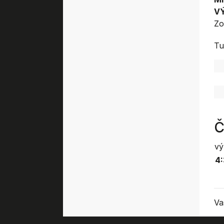
V
Zo
Tu
Č
vý
4
Va