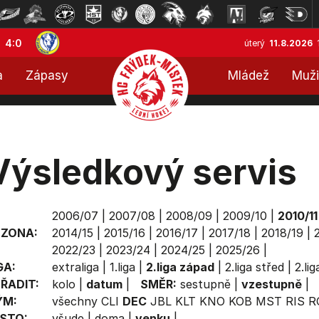
4:0
úterý
11.8.2026
a
Zápasy
Mládež
Muži
Výsledkový servis
2006/07
|
2007/08
|
2008/09
|
2009/10
|
2010/11
EZONA:
2014/15
|
2015/16
|
2016/17
|
2017/18
|
2018/19
|
2022/23
|
2023/24
|
2024/25
|
2025/26
|
GA:
extraliga
|
1.liga
|
2.liga západ
|
2.liga střed
|
2.li
ŘADIT:
kolo
|
datum
|
SMĚR:
sestupně
|
vzestupně
|
ÝM:
všechny
CLI
DEC
JBL
KLT
KNO
KOB
MST
RIS
R
STO:
všude
|
doma
|
venku
|