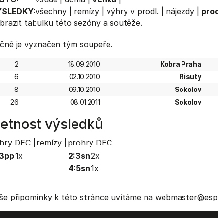
ÝSLEDKY:
všechny
|
remízy
|
výhry v prodl.
|
nájezdy
|
prod
brazit
tabulku
této sezóny a soutěže.
čně je vyznačen tým soupeře.
2
18.09.2010
Kobra Praha
6
02.10.2010
Řisuty
8
09.10.2010
Sokolov
26
08.01.2011
Sokolov
etnost výsledků
hry DEC |
remízy |
prohry DEC
:3pp
1x
2:3sn
2x
4:5sn
1x
še připomínky k této stránce uvítáme na webmaster
@espo