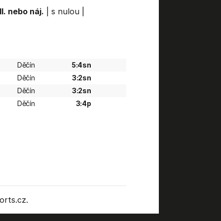
l. nebo náj.
|
s nulou
|
Děčín
5:4sn
Děčín
3:2sn
Děčín
3:2sn
Děčín
3:4p
rts.cz.