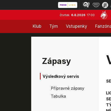
čtvrtek
6.8.2026
17:00
Klub
Tým
Vstupenky
Fanzón
Zápasy
Výsledkový servis
S
Přípravné zápasy
LI
Tabulka
SE
T
MÍ