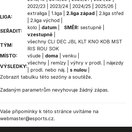
2022/23
|
2023/24
|
2024/25
|
2025/26
|
extraliga
|
1.liga
|
2.liga západ
|
2.liga střed
LIGA:
|
2.liga východ
|
kolo
|
datum
|
SMĚR:
sestupně
|
SEŘADIT:
vzestupně
|
všechny
CLI
DEC
JBL
KLT
KNO
KOB
MST
TÝM:
RIS
ROU
SOK
MÍSTO:
všude
|
doma
|
venku
|
všechny
|
remízy
|
výhry v prodl.
|
nájezdy
VÝSLEDKY:
|
prodl. nebo náj.
|
s nulou
|
Zobrazit
tabulku
této sezóny a soutěže.
Zadaným parametrům nevyhovuje žádný zápas.
Vaše připomínky k této stránce uvítáme na
webmaster
@esports.cz.